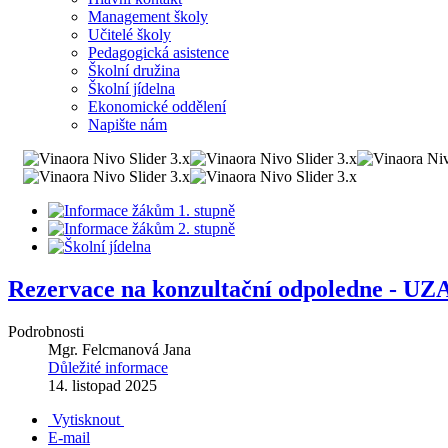
Management školy
Učitelé školy
Pedagogická asistence
Školní družina
Školní jídelna
Ekonomické oddělení
Napište nám
Rezervace na konzultační odpoledne - 
Podrobnosti
Mgr. Felcmanová Jana
Důležité informace
14. listopad 2025
Vytisknout
E-mail