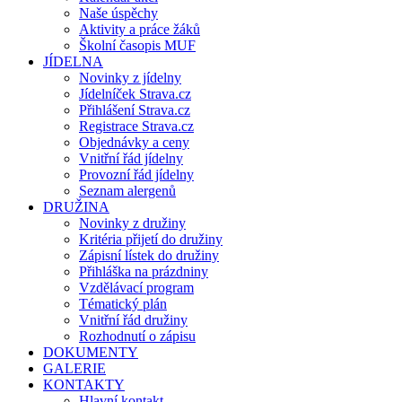
Naše úspěchy
Aktivity a práce žáků
Školní časopis MUF
JÍDELNA
Novinky z jídelny
Jídelníček Strava.cz
Přihlášení Strava.cz
Registrace Strava.cz
Objednávky a ceny
Vnitřní řád jídelny
Provozní řád jídelny
Seznam alergenů
DRUŽINA
Novinky z družiny
Kritéria přijetí do družiny
Zápisní lístek do družiny
Přihláška na prázdniny
Vzdělávací program
Tématický plán
Vnitřní řád družiny
Rozhodnutí o zápisu
DOKUMENTY
GALERIE
KONTAKTY
Hlavní kontakt