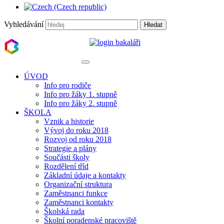
Vyhledávání
Hledat
ÚVOD
Info pro rodiče
Info pro žáky 1. stupně
Info pro žáky 2. stupně
ŠKOLA
Vznik a historie
Vývoj do roku 2018
Rozvoj od roku 2018
Strategie a plány
Součásti školy
Rozdělení tříd
Základní údaje a kontakty
Organizační struktura
Zaměstnanci funkce
Zaměstnanci kontakty
Školská rada
Školní poradenské pracoviště