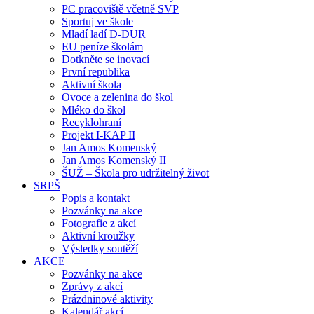
PC pracoviště včetně SVP
Sportuj ve škole
Mladí ladí D-DUR
EU peníze školám
Dotkněte se inovací
První republika
Aktivní škola
Ovoce a zelenina do škol
Mléko do škol
Recyklohraní
Projekt I-KAP II
Jan Amos Komenský
Jan Amos Komenský II
ŠUŽ – Škola pro udržitelný život
SRPŠ
Popis a kontakt
Pozvánky na akce
Fotografie z akcí
Aktivní kroužky
Výsledky soutěží
AKCE
Pozvánky na akce
Zprávy z akcí
Prázdninové aktivity
Kalendář akcí