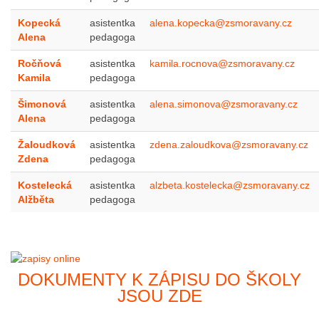
Kopecká
asistentka
alena.kopecka@zsmoravany.cz
Alena
pedagoga
Ročňová
asistentka
kamila.rocnova@zsmoravany.cz
Kamila
pedagoga
Šimonová
asistentka
alena.simonova@zsmoravany.cz
Alena
pedagoga
Žaloudková
asistentka
zdena.zaloudkova@zsmoravany.cz
Zdena
pedagoga
Kostelecká
asistentka
alzbeta.kostelecka@zsmoravany.cz
Alžběta
pedagoga
DOKUMENTY K ZÁPISU DO ŠKOLY
JSOU ZDE