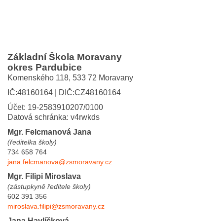
Základní Škola Moravany
okres Pardubice
Komenského 118,
533 72 Moravany
IČ:48160164 | DIČ:CZ48160164
Účet: 19-2583910207/0100
Datová schránka: v4rwkds
Mgr. Felcmanová Jana
(ředitelka školy)
734 658 764
jana.felcmanova@zsmoravany.cz
Mgr. Filipi Miroslava
(zástupkyně ředitele školy)
602 391 356
miroslava.filipi@zsmoravany.cz
Jana Havlíčková