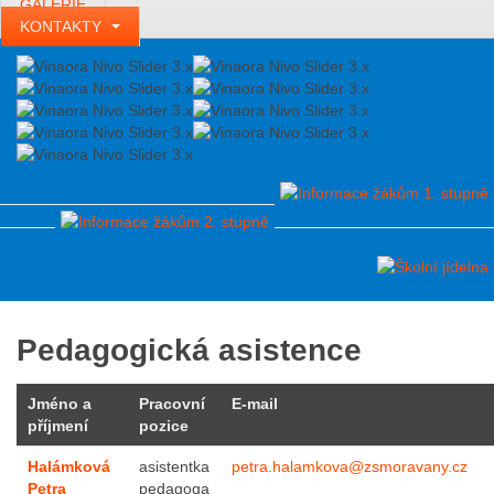
GALERIE
KONTAKTY
Pedagogická asistence
Jméno a
Pracovní
E-mail
příjmení
pozice
Halámková
asistentka
petra.halamkova@zsmoravany.cz
Petra
pedagoga