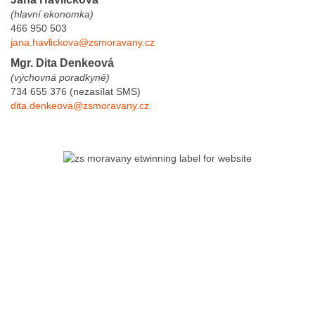
(hlavní ekonomka)
466 950 503
jana.havlickova@zsmoravany.cz
Mgr. Dita Denkeová
(výchovná poradkyně)
734 655 376 (nezasílat SMS)
dita.denkeova@zsmoravany.cz