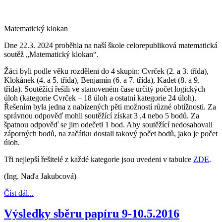
Matematický klokan
Dne 22.3. 2024 proběhla na naší škole celorepubliková matematická
soutěž „Matematický klokan“.
Žáci byli podle věku rozděleni do 4 skupin: Cvrček (2. a 3. třída),
Klokánek (4. a 5. třída), Benjamín (6. a 7. třída), Kadet (8. a 9.
třída). Soutěžící řešili ve stanoveném čase určitý počet logických
úloh (kategorie Cvrček – 18 úloh a ostatní kategorie 24 úloh).
Řešením byla jedna z nabízených pěti možností různé obtížnosti. Za
správnou odpověď mohli soutěžící získat 3 ,4 nebo 5 bodů. Za
špatnou odpověď se jim odečetl 1 bod. Aby soutěžící nedosahovali
záporných bodů, na začátku dostali takový počet bodů, jako je počet
úloh.
Tři nejlepší řešitelé z každé kategorie jsou uvedeni v tabulce
ZDE
.
(Ing. Naďa Jakubcová)
Číst dál...
Výsledky sběru papíru 9-10.5.2016