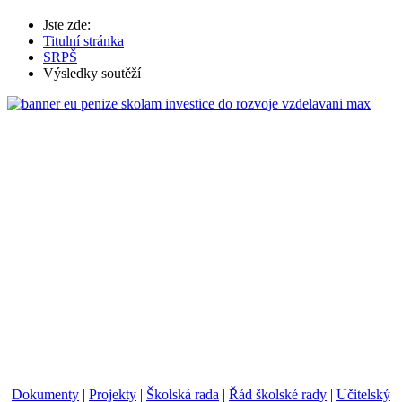
Jste zde:
Titulní stránka
SRPŠ
Výsledky soutěží
Dokumenty
|
Projekty
|
Školská rada
|
Řád školské rady
|
Učitelský