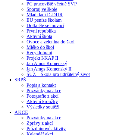
PC pracoviště včetně SVP
Sportuj ve škole
Mladí ladí D-DUR
EU peníze školám
Dotkněte se inovací
První republika
Aktivní škola
Ovoce a zelenina do škol
Mléko do škol
Recyklohraní
Projekt I-KAP II
Jan Amos Komenský
Jan Amos Komenský II
ŠUŽ – Škola pro udržitelný život
SRPŠ
Popis a kontakt
Pozvánky na akce
Fotografie z akcí
Aktivní kroužky
Výsledky soutěží
AKCE
Pozvánky na akce
Zprávy z akcí
Prázdninové aktivity
Kalendář akcí