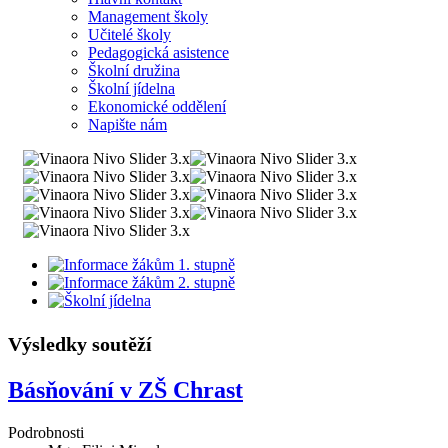
Management školy
Učitelé školy
Pedagogická asistence
Školní družina
Školní jídelna
Ekonomické oddělení
Napište nám
Výsledky soutěží
Básňování v ZŠ Chrast
Podrobnosti