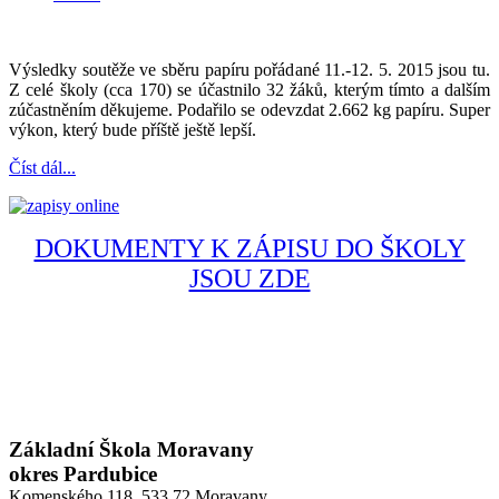
Výsledky soutěže ve sběru papíru pořádané 11.-12. 5. 2015 jsou tu.
Z celé školy (cca 170) se účastnilo 32 žáků, kterým tímto a dalším
zúčastněním děkujeme. Podařilo se odevzdat 2.662 kg papíru. Super
výkon, který bude příště ještě lepší.
Číst dál...
DOKUMENTY K ZÁPISU DO ŠKOLY
JSOU ZDE
Základní Škola Moravany
okres Pardubice
Komenského 118,
533 72 Moravany