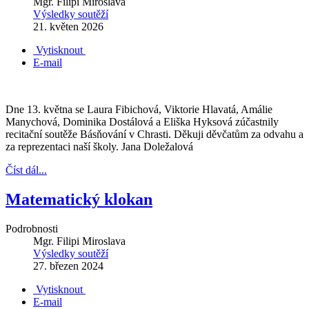
Mgr. Filipi Miroslava
Výsledky soutěží
21. květen 2026
Vytisknout
E-mail
Dne 13. května se Laura Fibichová, Viktorie Hlavatá, Amálie
Manychová, Dominika Dostálová a Eliška Hyksová zúčastnily
recitační soutěže Básňování v Chrasti. Děkuji děvčatům za odvahu a
za reprezentaci naší školy. Jana Doležalová
Číst dál...
Matematický klokan
Podrobnosti
Mgr. Filipi Miroslava
Výsledky soutěží
27. březen 2024
Vytisknout
E-mail