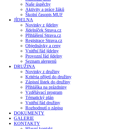
Naše úspěchy
Aktivity a práce žáků
Školní časopis MUF
JÍDELNA
Novinky z jídelny
Jídelníček Strava.cz
Přihlášení Strava.cz
Registrace Strava.cz
Objednávky a ceny
Vnitřní řád jídelny
Provozní řád jídelny
Seznam alergenů
DRUŽINA
Novinky z družiny
Kritéria přijetí do družiny
Zápisní lístek do družiny
Přihláška na prázdniny
Vzdělávací program
Tématický plán
Vnitřní řád družiny
Rozhodnutí o zápisu
DOKUMENTY
GALERIE
KONTAKTY
Hlavní kontakt