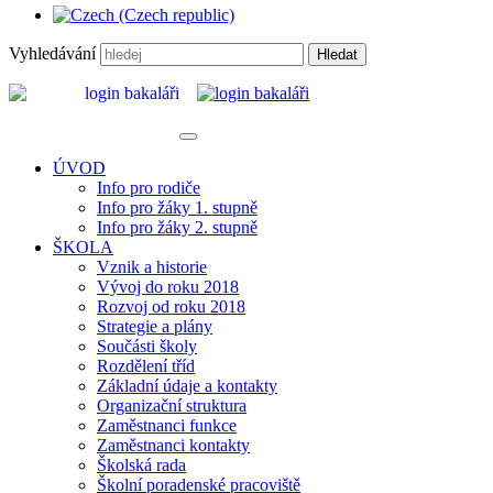
Vyhledávání
Hledat
ÚVOD
Info pro rodiče
Info pro žáky 1. stupně
Info pro žáky 2. stupně
ŠKOLA
Vznik a historie
Vývoj do roku 2018
Rozvoj od roku 2018
Strategie a plány
Součásti školy
Rozdělení tříd
Základní údaje a kontakty
Organizační struktura
Zaměstnanci funkce
Zaměstnanci kontakty
Školská rada
Školní poradenské pracoviště