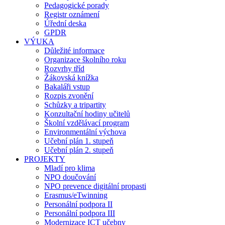
Pedagogické porady
Registr oznámení
Úřední deska
GPDR
VÝUKA
Důležité informace
Organizace školního roku
Rozvrhy tříd
Žákovská knížka
Bakaláři vstup
Rozpis zvonění
Schůzky a tripartity
Konzultační hodiny učitelů
Školní vzdělávací program
Environmentální výchova
Učební plán 1. stupeň
Učební plán 2. stupeň
PROJEKTY
Mladí pro klima
NPO doučování
NPO prevence digitální propasti
Erasmus/eTwinning
Personální podpora II
Personální podpora III
Modernizace ICT učebny