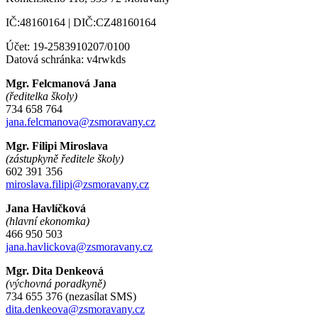
IČ:48160164 | DIČ:CZ48160164
Účet: 19-2583910207/0100
Datová schránka: v4rwkds
Mgr. Felcmanová Jana
(ředitelka školy)
734 658 764
jana.felcmanova@zsmoravany.cz
Mgr. Filipi Miroslava
(zástupkyně ředitele školy)
602 391 356
miroslava.filipi@zsmoravany.cz
Jana Havlíčková
(hlavní ekonomka)
466 950 503
jana.havlickova@zsmoravany.cz
Mgr. Dita Denkeová
(výchovná poradkyně)
734 655 376 (nezasílat SMS)
dita.denkeova@zsmoravany.cz