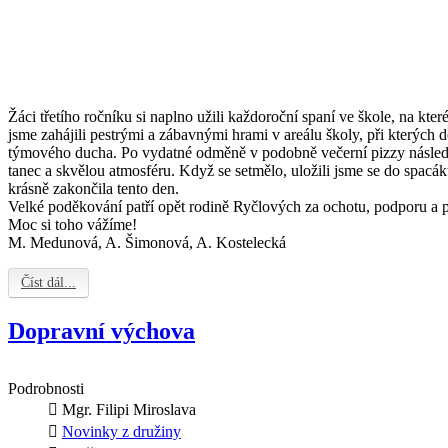
Žáci třetího ročníku si naplno užili každoroční spaní ve škole, na kter
jsme zahájili pestrými a zábavnými hrami v areálu školy, při kterých dě
týmového ducha. Po vydatné odměně v podobně večerní pizzy následova
tanec a skvělou atmosféru. Když se setmělo, uložili jsme se do spacáků
krásně zakončila tento den.
Velké poděkování patří opět rodině Ryčlových za ochotu, podporu a p
Moc si toho vážíme!
M. Medunová, A. Šimonová, A. Kostelecká
Číst dál...
Dopravní výchova
Podrobnosti
Mgr. Filipi Miroslava
Novinky z družiny