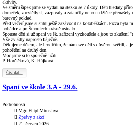
aktivity.
Ve směru šipek jsme se vydali na stezku se 7 úkoly. Děti hledaly přír
domeček, zacvičily si, zazpívaly a zatančily nebo na lžičce přenášely
barevný poklad.
Před večeří jsme si stihli ještě zazávodit na koloběžkách. Pizza byla
pohádce a po Šmoulech krásně usínalo.
Spousta dětí si už spaní ve šk. zařízení vyzkoušela a jsou to zkušení "
Vše zvládly naprosto báječně.
Děkujeme dětem, ale i rodičům, že nám své děti s důvěrou svěřili, a je
pohoštění na druhý den.
Moc jsme si to společně užili.
P. Horčičková, K. Hájková
Číst dál...
Spaní ve škole 3.A - 29.6.
Podrobnosti
Mgr. Filipi Miroslava
Zprávy z akcí
21. červen 2026