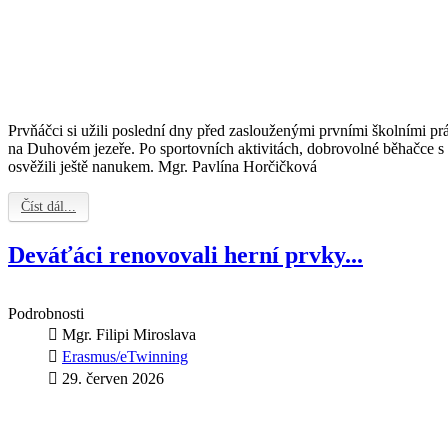
Prvňáčci si užili poslední dny před zaslouženými prvními školními p
na Duhovém jezeře. Po sportovních aktivitách, dobrovolné běhačce s 
osvěžili ještě nanukem. Mgr. Pavlína Horčičková
Číst dál...
Deváťáci renovovali herní prvky...
Podrobnosti
Mgr. Filipi Miroslava
Erasmus/eTwinning
29. červen 2026