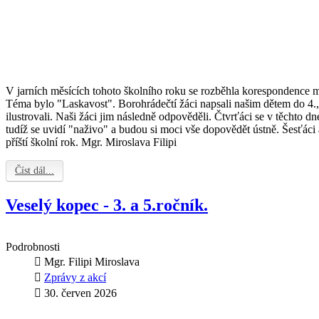
V jarních měsících tohoto školního roku se rozběhla korespondence 
Téma bylo "Laskavost". Borohrádečtí žáci napsali našim dětem do 4., 6
ilustrovali. Naši žáci jim následně odpověděli. Čtvrťáci se v těchto dn
tudíž se uvidí "naživo" a budou si moci vše dopovědět ústně. Šesťáci 
příští školní rok. Mgr. Miroslava Filipi
Číst dál...
Veselý kopec - 3. a 5.ročník.
Podrobnosti
Mgr. Filipi Miroslava
Zprávy z akcí
30. červen 2026