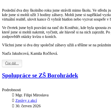
Poslední dva dny školního roku jsme strávili mimo školu. Ve středu j
kde jsme si mohli užít 3 hodiny zábavy. Mohli jsme si například vyzk
virtuální realitě, ulovit kance či vyhrát biatlon nebo vyzvat soupeře v
Ve čtvrtek jsme byli pozváni na ranč do Kostěnic, kde byla spousta zví
které jsme si mohli nakrmit, vyčistit, ale hlavně si na nich zajezdit. P
zodpovědět otázky kvízu o koních.
Všichni jsme si dva dny společné zábavy užili a těšíme se na prázdnin
Naďa Jakubcová, Kamila Ročňová.
Číst dál...
Spolupráce se ZŠ Borohrádek
Podrobnosti
Mgr. Filipi Miroslava
Zprávy z akcí
30. červen 2026