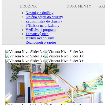
DRUŽINA
DOKUMENTY
GA
Novinky z družiny
Kritéria přijetí do družiny
Zápisní lístek do družiny
Přihláška na prázdniny
Vzdělávací program
Tématický plán
Vnitřní řád družiny
Rozhodnutí o zápisu