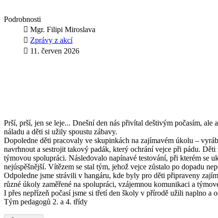
Podrobnosti
Mgr. Filipi Miroslava
Zprávy z akcí
11. červen 2026
Prší, prší, jen se leje... Dnešní den nás přivítal deštivým počasím, al
náladu a děti si užily spoustu zábavy.
Dopoledne děti pracovaly ve skupinkách na zajímavém úkolu – vyrábě
navrhnout a sestrojit takový padák, který ochrání vejce při pádu. Děti 
týmovou spolupráci. Následovalo napínavé testování, při kterém se uk
nejúspěšnější. Vítězem se stal tým, jehož vejce zůstalo po dopadu ne
Odpoledne jsme strávili v hangáru, kde byly pro děti připraveny zají
různé úkoly zaměřené na spolupráci, vzájemnou komunikaci a týmov
I přes nepřízeň počasí jsme si třetí den školy v přírodě užili naplno a 
Tým pedagogů 2. a 4. třídy