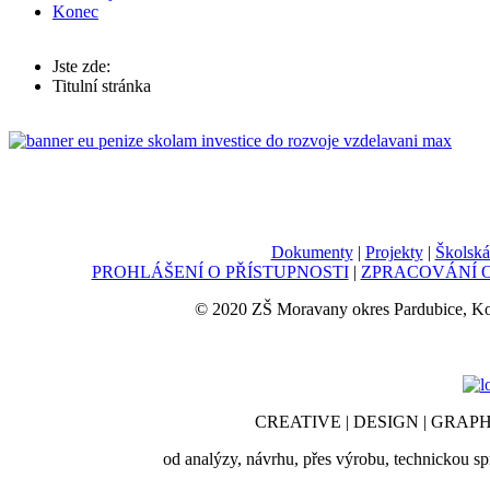
Konec
Jste zde:
Titulní stránka
Dokumenty
|
Projekty
|
Školská
PROHLÁŠENÍ O PŘÍSTUPNOSTI
|
ZPRACOVÁNÍ O
© 2020 ZŠ Moravany okres Pardubice, K
CREATIVE | DESIGN | GRAPH
od analýzy, návrhu, přes výrobu, technickou sp