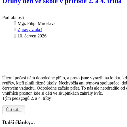
Druhý den ve škole v přírodě 2. a 4. třída
Podrobnosti
Mgr. Filipi Miroslava
Zprávy z akcí
10. červen 2026
Úterní počasí nám dopoledne přálo, a proto jsme vyrazili na louku, kd
rytířky, kteří plnili různé úkoly. Nechyběla ani týmová spolupráce, do
čerstvém vzduchu. Odpoledne začalo pršet. To nás ale neodradilo od d
vnitřních prostor, kde si děti ve skupinkách zahrály kvíz.
Tým pedagogů 2. a 4. třídy
Číst dál...
Další články...