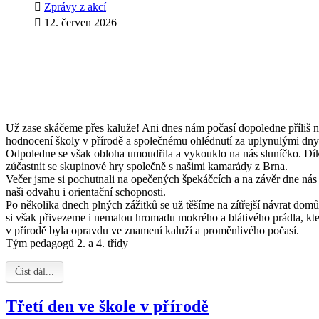
Zprávy z akcí
12. červen 2026
Už zase skáčeme přes kaluže! Ani dnes nám počasí dopoledne příliš ne
hodnocení školy v přírodě a společnému ohlédnutí za uplynulými dny
Odpoledne se však obloha umoudřila a vykouklo na nás sluníčko. Díky
zúčastnit se skupinové hry společně s našimi kamarády z Brna.
Večer jsme si pochutnali na opečených špekáčcích a na závěr dne nás č
naši odvahu i orientační schopnosti.
Po několika dnech plných zážitků se už těšíme na zítřejší návrat d
si však přivezeme i nemalou hromadu mokrého a blátivého prádla, kte
v přírodě byla opravdu ve znamení kaluží a proměnlivého počasí.
Tým pedagogů 2. a 4. třídy
Číst dál...
Třetí den ve škole v přírodě