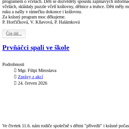
programem o včelách. Děti se dozvěděly spoustu zajímavých informac
včelách, skládaly puzzle včelí královny, dělnice a trubce. Děti měly m
ruku a našly v rámečku dokonce i královnu.
Za krásný program moc děkujeme.
P. Horčičková, V. Kňavová, P. Halámková
Číst dál...
Prvňáčci spali ve škole
Podrobnosti
Mgr. Filipi Miroslava
Zprávy z akcí
24. červen 2026
Ve čtvrtek 11.6. nám rodiče společně s dětmi "přivedli" i krásné poča