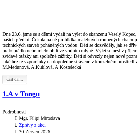
Dne 23.6. jsme se s dětmi vydali na výlet do skanzenu Veselý Kopec, k
našich předků. Čekala na ně prohlídka malebných roubených chalou
technických staveb poháněných vodou. Děti se dozvěděly, jak se dříve 
pralo prádlo nebo mlelo obilí ve vodním mlýně. Výlet se nesl v příje
zvídavé otázky ani společné zážitky. Děti si odvezly nejen nové poznat
také hezké vzpomínky na dopoledne strávené v kouzelném prostředí v
M.Medunová, A.Kuklová, A.Kostelecká
Číst dál...
1.A v Tongu
Podrobnosti
Mgr. Filipi Miroslava
Zprávy z akcí
30. červen 2026