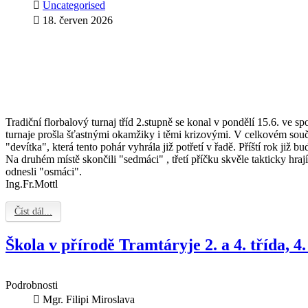
Uncategorised
18. červen 2026
Tradiční florbalový turnaj tříd 2.stupně se konal v pondělí 15.6. ve s
turnaje prošla šťastnými okamžiky i těmi krizovými. V celkovém součt
"devítka", která tento pohár vyhrála již potřetí v řadě. Příští rok již b
Na druhém místě skončili "sedmáci" , třetí příčku skvěle takticky hrají
odnesli "osmáci".
Ing.Fr.Mottl
Číst dál...
Škola v přírodě Tramtáryje 2. a 4. třída, 4.
Podrobnosti
Mgr. Filipi Miroslava