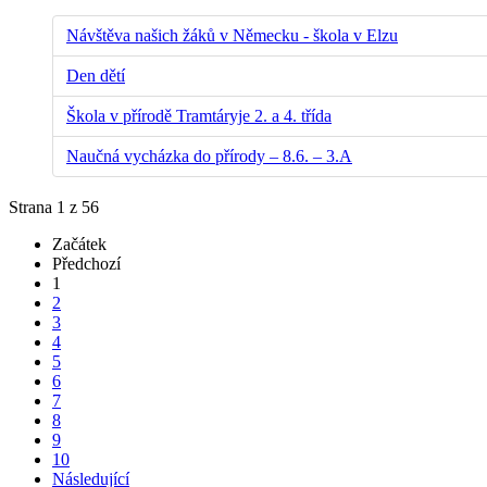
Návštěva našich žáků v Německu - škola v Elzu
Den dětí
Škola v přírodě Tramtáryje 2. a 4. třída
Naučná vycházka do přírody – 8.6. – 3.A
Strana 1 z 56
Začátek
Předchozí
1
2
3
4
5
6
7
8
9
10
Následující