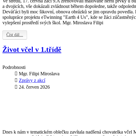
Ve středu, 17. června žáci 9.A zrenovovali malované herní prvky u b
a dvojicích, vše dokázali zvládnout během dopoledne, takže odpolední 
Deváťáci byli moc šikovní, obnova obrázků se jim opravdu povedla.
spolupráce projektu eTwinning "Earth 4 Us", kde se žáci zúčastněnýc
vylepšení prostředí svých škol. Mgr. Miroslava Filipi
Číst dál...
Život včel v 1.třídě
Podrobnosti
Mgr. Filipi Miroslava
Zprávy z akcí
24. červen 2026
Dnes k nám v tematickém oblečku zavítala nadšená chovatelka včel 