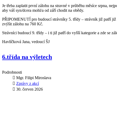
Je třeba zaplatit první zálohu na stravné v průběhu měsíce srpna, nejpo
aby váš syn/dcera mohl/a od září chodit na obědy.
PŘIPOMENUTÍ pro budoucí strávníky 5. třídy – strávník již patří již d
zvýšit zálohu na 760 Kč.
Strávníci budoucí 9. třídy – i ti již patří do vyšší kategorie a zde se 
Havlíčková Jana, vedoucí ŠJ
6.třída na výletech
Podrobnosti
Mgr. Filipi Miroslava
Zprávy z akcí
30. červen 2026