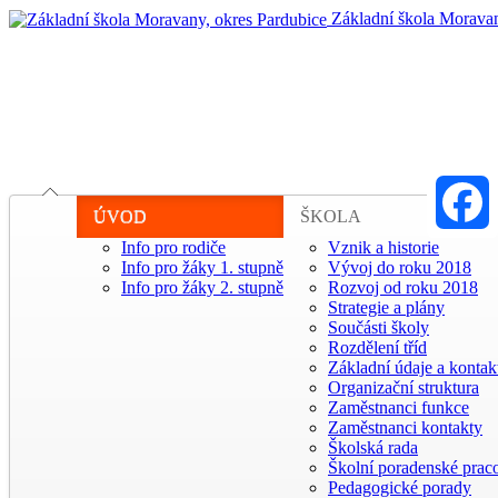
Základní škola Moravan
ÚVOD
ŠKOLA
Info pro rodiče
Vznik a historie
Faceboo
Info pro žáky 1. stupně
Vývoj do roku 2018
Info pro žáky 2. stupně
Rozvoj od roku 2018
Strategie a plány
Součásti školy
Rozdělení tříd
Základní údaje a kontak
Organizační struktura
Zaměstnanci funkce
Zaměstnanci kontakty
Školská rada
Školní poradenské praco
Pedagogické porady