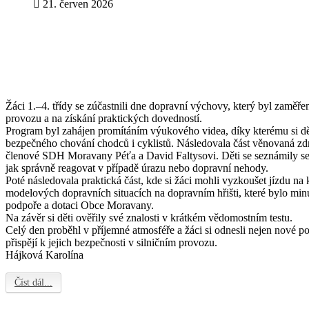
21. červen 2026
Žáci 1.–4. třídy se zúčastnili dne dopravní výchovy, který byl zaměř
provozu a na získání praktických dovedností.
Program byl zahájen promítáním výukového videa, díky kterému si dě
bezpečného chování chodců i cyklistů. Následovala část věnovaná zdr
členové SDH Moravany Péťa a David Faltysovi. Děti se seznámily se
jak správně reagovat v případě úrazu nebo dopravní nehody.
Poté následovala praktická část, kde si žáci mohli vyzkoušet jízdu na k
modelových dopravních situacích na dopravním hřišti, které bylo min
podpoře a dotaci Obce Moravany.
Na závěr si děti ověřily své znalosti v krátkém vědomostním testu.
Celý den proběhl v příjemné atmosféře a žáci si odnesli nejen nové po
přispějí k jejich bezpečnosti v silničním provozu.
Hájková Karolína
Číst dál...