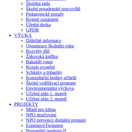
Školská rada
Školní poradenské pracoviště
Pedagogické porady
Registr oznámení
Úřední deska
GPDR
VÝUKA
Důležité informace
Organizace školního roku
Rozvrhy tříd
Žákovská knížka
Bakaláři vstup
Rozpis zvonění
Schůzky a tripartity
Konzultační hodiny učitelů
Školní vzdělávací program
Environmentální výchova
Učební plán 1. stupeň
Učební plán 2. stupeň
PROJEKTY
Mladí pro klima
NPO doučování
NPO prevence digitální propasti
Erasmus/eTwinning
Personální podpora II