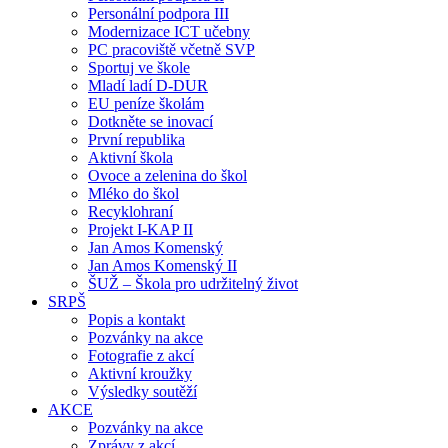
Personální podpora III
Modernizace ICT učebny
PC pracoviště včetně SVP
Sportuj ve škole
Mladí ladí D-DUR
EU peníze školám
Dotkněte se inovací
První republika
Aktivní škola
Ovoce a zelenina do škol
Mléko do škol
Recyklohraní
Projekt I-KAP II
Jan Amos Komenský
Jan Amos Komenský II
ŠUŽ – Škola pro udržitelný život
SRPŠ
Popis a kontakt
Pozvánky na akce
Fotografie z akcí
Aktivní kroužky
Výsledky soutěží
AKCE
Pozvánky na akce
Zprávy z akcí