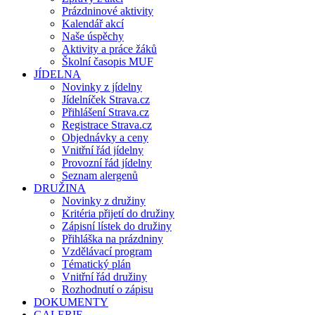
Prázdninové aktivity
Kalendář akcí
Naše úspěchy
Aktivity a práce žáků
Školní časopis MUF
JÍDELNA
Novinky z jídelny
Jídelníček Strava.cz
Přihlášení Strava.cz
Registrace Strava.cz
Objednávky a ceny
Vnitřní řád jídelny
Provozní řád jídelny
Seznam alergenů
DRUŽINA
Novinky z družiny
Kritéria přijetí do družiny
Zápisní lístek do družiny
Přihláška na prázdniny
Vzdělávací program
Tématický plán
Vnitřní řád družiny
Rozhodnutí o zápisu
DOKUMENTY
GALERIE