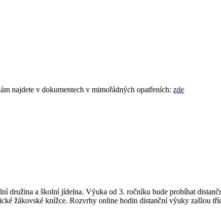
kám najdete v dokumentech v mimořádných opatřeních:
zde
kolní družina a školní jídelna. Výuka od 3. ročníku bude probíhat dis
onické žákovské knížce. Rozvrhy online hodin distanční výuky zašlou tř