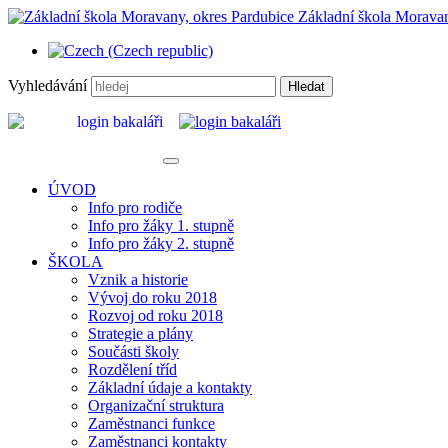
Základní škola Moravan
Vyhledávání
Hledat
ÚVOD
Info pro rodiče
Info pro žáky 1. stupně
Info pro žáky 2. stupně
ŠKOLA
Vznik a historie
Vývoj do roku 2018
Rozvoj od roku 2018
Strategie a plány
Součásti školy
Rozdělení tříd
Základní údaje a kontakty
Organizační struktura
Zaměstnanci funkce
Zaměstnanci kontakty