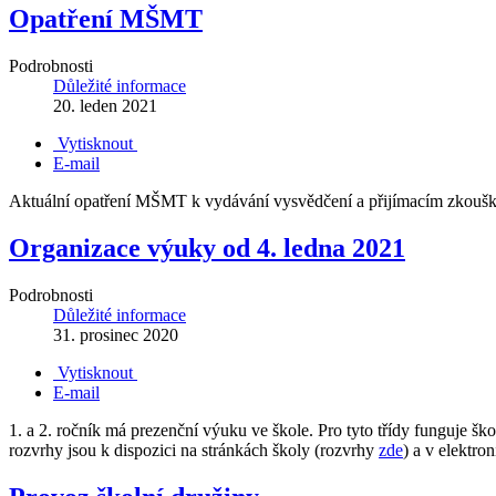
Opatření MŠMT
Podrobnosti
Důležité informace
20. leden 2021
Vytisknout
E-mail
Aktuální opatření MŠMT k vydávání vysvědčení a přijímacím zkouš
Organizace výuky od 4. ledna 2021
Podrobnosti
Důležité informace
31. prosinec 2020
Vytisknout
E-mail
1. a 2. ročník má prezenční výuku ve škole. Pro tyto třídy funguje š
rozvrhy jsou k dispozici na stránkách školy (rozvrhy
zde
) a v elektr