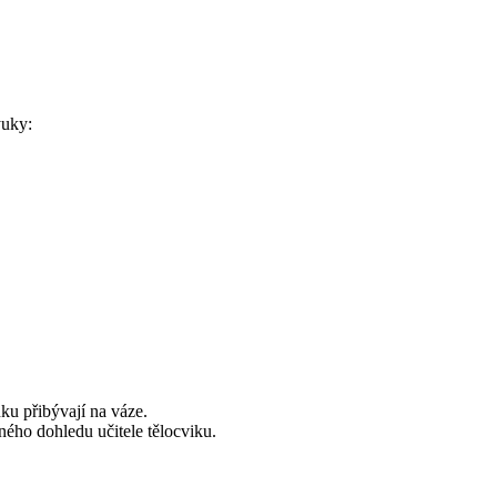
ýuky:
nku přibývají na váze.
rného dohledu učitele tělocviku.