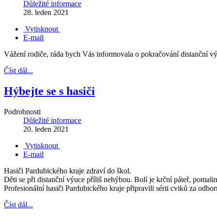
Důležité informace
28. leden 2021
Vytisknout
E-mail
Vážení rodiče, ráda bych Vás informovala o pokračování distanční v
Číst dál...
Hýbejte se s hasiči
Podrobnosti
Důležité informace
20. leden 2021
Vytisknout
E-mail
Hasiči Pardubického kraje zdraví do škol.
Děti se při distanční výuce příliš nehýbou. Bolí je krční páteř, pomali
Profesionální hasiči Pardubického kraje připravili sérii cviků za odbo
Číst dál...