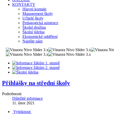
KONTAKTY
Hlavní kontakt
Management školy
Učitelé školy
Pedagogická asistence
Školní družina
Školní jídelna
Ekonomické oddělení
Napište nám
Přihlášky na střední školy
Podrobnosti
Důležité informace
11. únor 2021
Vytisknout