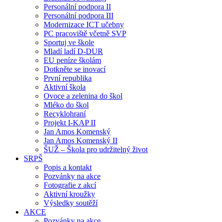
Personální podpora II
Personální podpora III
Modernizace ICT učebny
PC pracoviště včetně SVP
Sportuj ve škole
Mladí ladí D-DUR
EU peníze školám
Dotkněte se inovací
První republika
Aktivní škola
Ovoce a zelenina do škol
Mléko do škol
Recyklohraní
Projekt I-KAP II
Jan Amos Komenský
Jan Amos Komenský II
ŠUŽ – Škola pro udržitelný život
SRPŠ
Popis a kontakt
Pozvánky na akce
Fotografie z akcí
Aktivní kroužky
Výsledky soutěží
AKCE
Pozvánky na akce