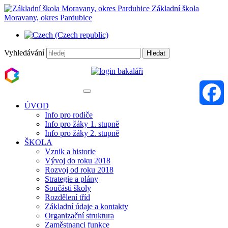
Základní škola
Moravany, okres Pardubice
Vyhledávání
Hledat
ÚVOD
Info pro rodiče
Faceboo
Info pro žáky 1. stupně
Info pro žáky 2. stupně
ŠKOLA
Vznik a historie
Vývoj do roku 2018
Rozvoj od roku 2018
Strategie a plány
Součásti školy
Rozdělení tříd
Základní údaje a kontakty
Organizační struktura
Zaměstnanci funkce