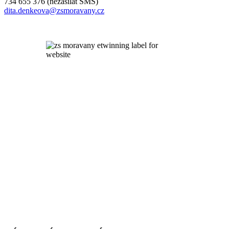
734 655 376 (nezasílat SMS)
dita.denkeova@zsmoravany.cz