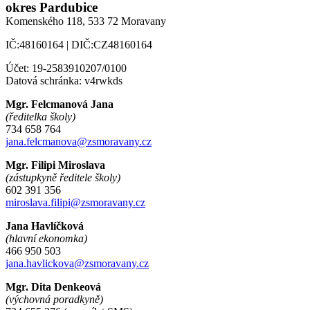
okres Pardubice
Komenského 118,
533 72 Moravany
IČ:48160164 | DIČ:CZ48160164
Účet: 19-2583910207/0100
Datová schránka: v4rwkds
Mgr. Felcmanová Jana
(ředitelka školy)
734 658 764
jana.felcmanova@zsmoravany.cz
Mgr. Filipi Miroslava
(zástupkyně ředitele školy)
602 391 356
miroslava.filipi@zsmoravany.cz
Jana Havlíčková
(hlavní ekonomka)
466 950 503
jana.havlickova@zsmoravany.cz
Mgr. Dita Denkeová
(výchovná poradkyně)