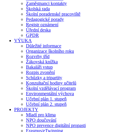
Zaměstnanci kontakty
Školská rada
Školní poradenské pracoviště
Pedagogické porady
Registr oznámení
Úřední deska
GPDR
VÝUKA
Důležité informace
Organizace školního roku
Rozvrhy tříd
Žákovská knížka
Bakaláři vstup
Rozpis zvonění
Schůzky a tripartity
Konzultační hodiny učitelů
Školní vzdělávací program
Environmentální výchova
Učební plán 1. stupeň
Učební plán 2. stupeň
PROJEKTY
Mladí pro klima
NPO doučování
NPO prevence digitální propasti
Erasmus/eTwinning