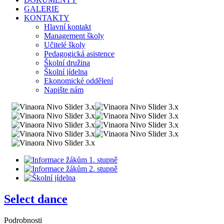
GALERIE
KONTAKTY
Hlavní kontakt
Management školy
Učitelé školy
Pedagogická asistence
Školní družina
Školní jídelna
Ekonomické oddělení
Napište nám
Select dance
Podrobnosti