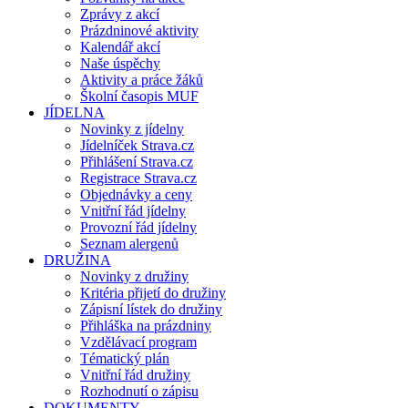
Zprávy z akcí
Prázdninové aktivity
Kalendář akcí
Naše úspěchy
Aktivity a práce žáků
Školní časopis MUF
JÍDELNA
Novinky z jídelny
Jídelníček Strava.cz
Přihlášení Strava.cz
Registrace Strava.cz
Objednávky a ceny
Vnitřní řád jídelny
Provozní řád jídelny
Seznam alergenů
DRUŽINA
Novinky z družiny
Kritéria přijetí do družiny
Zápisní lístek do družiny
Přihláška na prázdniny
Vzdělávací program
Tématický plán
Vnitřní řád družiny
Rozhodnutí o zápisu
DOKUMENTY