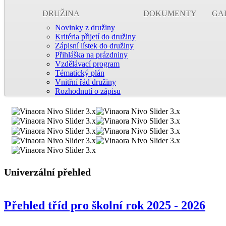
DRUŽINA
DOKUMENTY
GA
Novinky z družiny
Kritéria přijetí do družiny
Zápisní lístek do družiny
Přihláška na prázdniny
Vzdělávací program
Tématický plán
Vnitřní řád družiny
Rozhodnutí o zápisu
Univerzální přehled
Přehled tříd pro školní rok 2025 - 2026