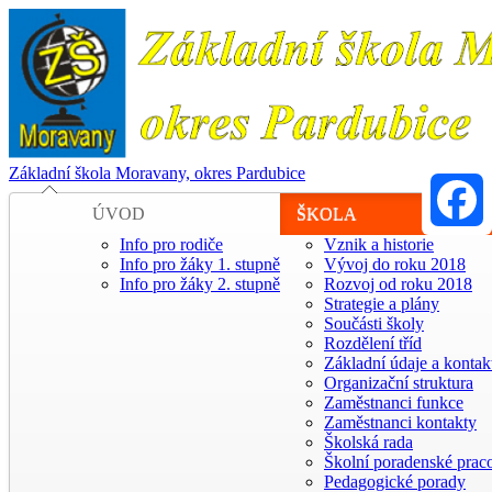
Základní škola Moravany, okres Pardubice
ÚVOD
ŠKOLA
Info pro rodiče
Vznik a historie
Faceboo
Info pro žáky 1. stupně
Vývoj do roku 2018
Info pro žáky 2. stupně
Rozvoj od roku 2018
Strategie a plány
Součásti školy
Rozdělení tříd
Základní údaje a kontak
Organizační struktura
Zaměstnanci funkce
Zaměstnanci kontakty
Školská rada
Školní poradenské praco
Pedagogické porady