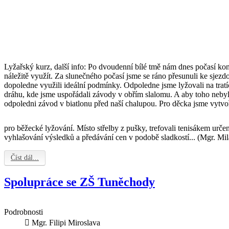
Lyžařský kurz, další info: Po dvoudenní bílé tmě nám dnes počasí ko
náležitě využít. Za slunečného počasí jsme se ráno přesunuli ke sje
dopoledne využili ideální podmínky. Odpoledne jsme lyžovali na tratí
dráhu, kde jsme uspořádali závody v obřím slalomu. A aby toho neby
odpoledni závod v biatlonu před naší chalupou. Pro děcka jsme vytvo
pro běžecké lyžování. Místo střelby z pušky, trefovali tenisákem urče
vyhlašování výsledků a předávání cen v podobě sladkostí... (Mgr. Mi
Číst dál...
Spolupráce se ZŠ Tuněchody
Podrobnosti
Mgr. Filipi Miroslava