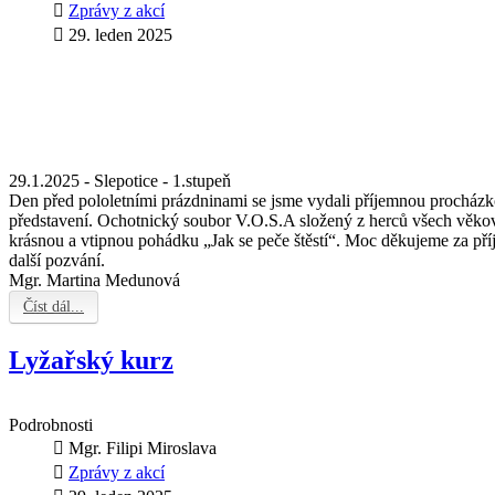
Zprávy z akcí
29. leden 2025
29.1.2025 - Slepotice - 1.stupeň
Den před pololetními prázdninami se jsme vydali příjemnou procházk
představení. Ochotnický soubor V.O.S.A složený z herců všech věkovýc
krásnou a vtipnou pohádku „Jak se peče štěstí“. Moc děkujeme za příj
další pozvání.
Mgr. Martina Medunová
Číst dál...
Lyžařský kurz
Podrobnosti
Mgr. Filipi Miroslava
Zprávy z akcí