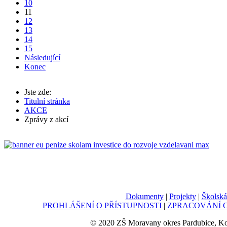
10
11
12
13
14
15
Následující
Konec
Jste zde:
Titulní stránka
AKCE
Zprávy z akcí
Dokumenty
|
Projekty
|
Školská
PROHLÁŠENÍ O PŘÍSTUPNOSTI
|
ZPRACOVÁNÍ O
© 2020 ZŠ Moravany okres Pardubice, K