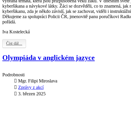
vybraná témata, která jsou přizpůsobena věku žáků. V dnešním světě j
kyberšikana a návykové látky. Žáci se dozvěděli, co to znamená, jak 
kyberšikanu, zda je někdo závislí, jak se zachovat, viděli i instruktážn
Děkujeme za spolupráci Policii ČR, jmenovitě panu poručíkovi Rad
pořádá.
Iva Kostelecká
Číst dál...
Olympiáda v anglickém jazyce
Podrobnosti
Mgr. Filipi Miroslava
Zprávy z akcí
3. březen 2025