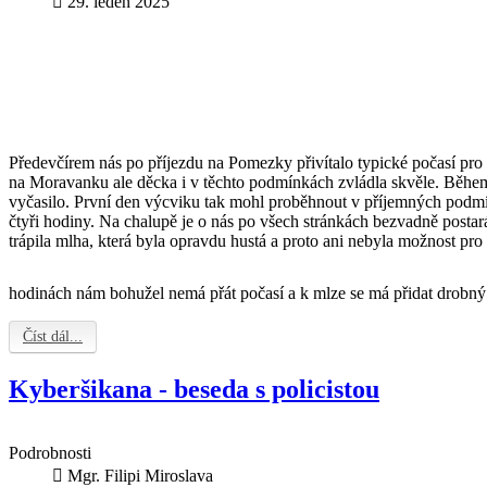
29. leden 2025
Předevčírem nás po příjezdu na Pomezky přivítalo typické počasí pro 
na Moravanku ale děcka i v těchto podmínkách zvládla skvěle. Během
vyčasilo. První den výcviku tak mohl proběhnout v příjemných podmí
čtyři hodiny. Na chalupě je o nás po všech stránkách bezvadně posta
trápila mlha, která byla opravdu hustá a proto ani nebyla možnost
pro
hodinách nám bohužel nemá přát počasí a k mlze se má přidat drobný
Číst dál...
Kyberšikana - beseda s policistou
Podrobnosti
Mgr. Filipi Miroslava