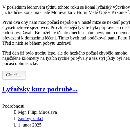
V posledním lednovém týdnu tohoto roku se konal lyžařský výcvikový k
již tradičně konal na chatě Moravanka v Horní Malé Úpě v Krkonoší
První dva dny nám moc počasí nepřálo a v husté mlze se někteří potýk
čtyřsetmetrové sjezdovce. Pro zkušenější lyžaře byla připravena i delší
radostí využívali. Bohužel i v těchto dnech se nám nevyhnulo onemoc
převezeni k domácímu léčení. Tímto bych rád poděkoval panu Petru B
Třetí z nich se během pobytu uzdravil.
Třetí den již bylo trochu lépe, ale do hezkého počasí chybělo mnoho
naježděné kilometry na lyžích rychle přibývaly a též styl jízdy byl he
počasí optimistické.
Číst dál...
Lyžařský kurz podruhé...
Podrobnosti
Mgr. Filipi Miroslava
Zprávy z akcí
1. únor 2025