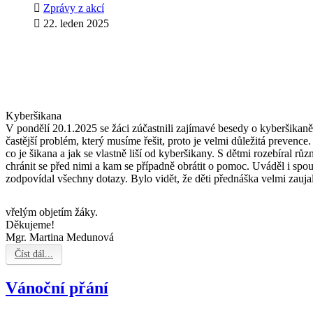
Zprávy z akcí
22. leden 2025
Kyberšikana
V pondělí 20.1.2025 se žáci zúčastnili zajímavé besedy o kyberšikaně
častější problém, který musíme řešit, proto je velmi důležitá prevence
co je šikana a jak se vlastně liší od kyberšikany. S dětmi rozebíral r
chránit se před nimi a kam se případně obrátit o pomoc. Uváděl i spous
zodpovídal všechny
dotazy. Bylo vidět, že děti přednáška velmi zauj
vřelým objetím žáky.
Děkujeme!
Mgr. Martina Medunová
Číst dál...
Vánoční přání