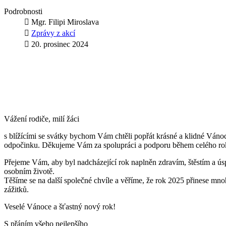
Podrobnosti
Mgr. Filipi Miroslava
Zprávy z akcí
20. prosinec 2024
Vážení rodiče, milí žáci
s blížícími se svátky bychom Vám chtěli popřát krásné a klidné Vánoc
odpočinku. Děkujeme Vám za spolupráci a podporu během celého roku,
Přejeme Vám, aby byl nadcházející rok naplněn zdravím, štěstím a úsp
osobním životě.
Těšíme se na další společné chvíle a věříme, že rok 2025 přinese mno
zážitků.
Veselé Vánoce a šťastný nový rok!
S přáním všeho nejlepšího