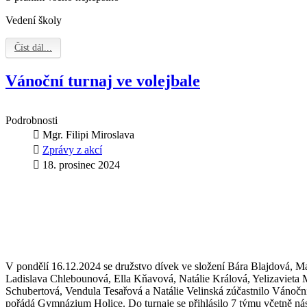
Vedení školy
Číst dál...
Vánoční turnaj ve volejbale
Podrobnosti
Mgr. Filipi Miroslava
Zprávy z akcí
18. prosinec 2024
V pondělí 16.12.2024 se družstvo dívek ve složení Bára Blajdová, M
Ladislava Chlebounová, Ella Kňavová, Natálie Králová, Yelizavieta M
Schubertová, Vendula Tesařová a Natálie Velinská zúčastnilo Vánoční
pořádá Gymnázium Holice. Do turnaje se přihlásilo 7 týmu včetně n