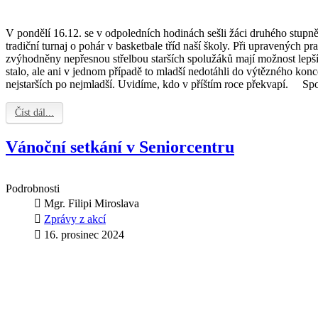
V pondělí 16.12. se v odpoledních hodinách sešli žáci druhého stupně 
tradiční turnaj o pohár v basketbale tříd naší školy. Při upravených p
zvýhodněny nepřesnou střelbou starších spolužáků mají možnost lepšíh
stalo, ale ani v jednom případě to mladší nedotáhli do výtězného kon
nejstarších po nejmladší. Uvidíme, kdo v příštím roce překvapí.
Číst dál...
Vánoční setkání v Seniorcentru
Podrobnosti
Mgr. Filipi Miroslava
Zprávy z akcí
16. prosinec 2024