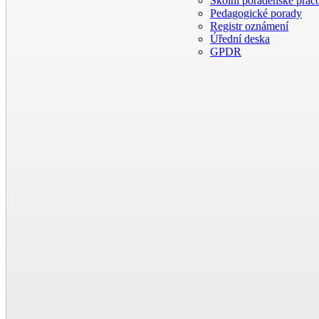
Školní poradenské praco
Pedagogické porady
Registr oznámení
Úřední deska
GPDR