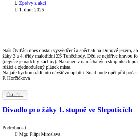
Zprávy z akcí
1. únor 2025
Naši čtvrťáci dnes dostali vysvědčení a spěchali na Duhové jezero, ab
žáky 3.a 4. třídy malotřídní ZŠ Tuněchody. Děti se nejdříve hravou 
(nejvíce je nadchly kachny). Nakonec v namíchaných skupinkách prac
růžici a zjednodušený plánek místa.
Na jaře bychom rádi tuto návštěvu oplatili. Snad bude opět přát počasí
P.
Horčičková
Číst dál...
Divadlo pro žáky 1. stupně ve Slepoticích
Podrobnosti
Mgr. Filipi Miroslava