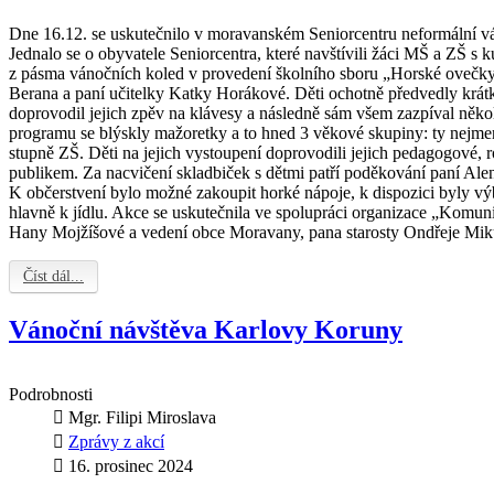
Dne 16.12. se uskutečnilo v moravanském Seniorcentru neformální vá
Jednalo se o obyvatele Seniorcentra, které navštívili žáci MŠ a ZŠ s 
z pásma vánočních koled v provedení školního sboru „Horské ovečky
Berana a paní učitelky Katky Horákové. Děti ochotně předvedly krátk
doprovodil jejich zpěv na klávesy a následně sám všem zazpíval někol
programu se blýskly mažoretky a to hned 3 věkové skupiny: ty nejme
stupně ZŠ. Děti na jejich vystoupení doprovodili jejich pedagogové, ro
publikem. Za nacvičení skladbiček s dětmi patří poděkování paní Ale
K občerstvení bylo možné zakoupit horké nápoje, k dispozici byly vý
hlavně k jídlu. Akce se uskutečnila ve spolupráci organizace „Komu
Hany Mojžíšové a vedení obce Moravany, pana starosty Ondřeje Mik
Číst dál...
Vánoční návštěva Karlovy Koruny
Podrobnosti
Mgr. Filipi Miroslava
Zprávy z akcí
16. prosinec 2024