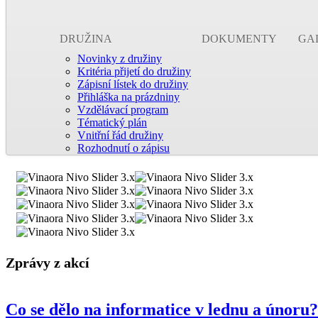
DRUŽINA
DOKUMENTY
GA
Novinky z družiny
Kritéria přijetí do družiny
Zápisní lístek do družiny
Přihláška na prázdniny
Vzdělávací program
Tématický plán
Vnitřní řád družiny
Rozhodnutí o zápisu
Zprávy z akcí
Co se dělo na informatice v lednu a únoru?