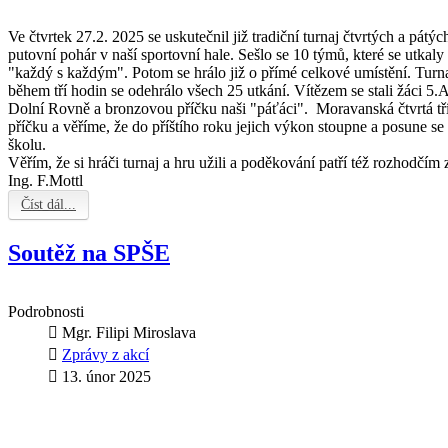
Ve čtvrtek 27.2. 2025 se uskutečnil již tradiční turnaj čtvrtých a pátý
putovní pohár v naší sportovní hale. Sešlo se 10 týmů, které se utka
"každý s každým". Potom se hrálo již o přímé celkové umístění. Turna
během tří hodin se odehrálo všech 25 utkání. Vítězem se stali žáci 5.A
Dolní Rovně a bronzovou příčku naši "páťáci". Moravanská čtvrtá tř
příčku a věříme, že do příštího roku jejich výkon stoupne a posune se
školu.
Věřím, že si hráči turnaj a hru užili a poděkování patří též rozhodčí
Ing. F.Mottl
Číst dál...
Soutěž na SPŠE
Podrobnosti
Mgr. Filipi Miroslava
Zprávy z akcí
13. únor 2025