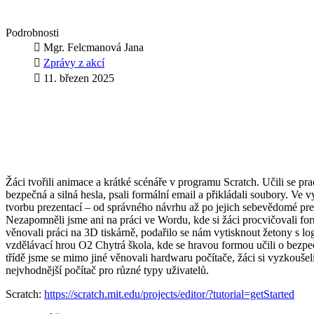
Podrobnosti
Mgr. Felcmanová Jana
Zprávy z akcí
11. březen 2025
Žáci tvořili animace a krátké scénáře v programu Scratch. Učili se pr
bezpečná a silná hesla, psali formální email a přikládali soubory. Ve v
tvorbu prezentací – od správného návrhu až po jejich sebevědomé pre
Nezapomněli jsme ani na práci ve Wordu, kde si žáci procvičovali for
věnovali práci na 3D tiskárně, podařilo se nám vytisknout žetony s log
vzdělávací hrou O2 Chytrá škola, kde se hravou formou učili o bezpe
třídě jsme se mimo jiné věnovali hardwaru počítače, žáci si vyzkoušeli 
nejvhodnější počítač pro různé typy uživatelů.
Scratch:
https://scratch.mit.edu/projects/editor/?tutorial=getStarted