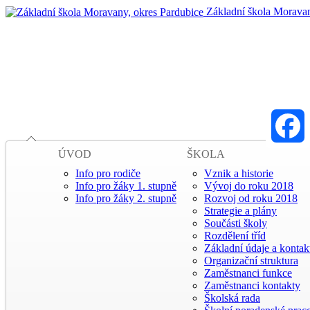
Základní škola Moravan
ÚVOD
ŠKOLA
Faceboo
Info pro rodiče
Vznik a historie
Info pro žáky 1. stupně
Vývoj do roku 2018
Info pro žáky 2. stupně
Rozvoj od roku 2018
Strategie a plány
Součásti školy
Rozdělení tříd
Základní údaje a kontak
Organizační struktura
Zaměstnanci funkce
Zaměstnanci kontakty
Školská rada