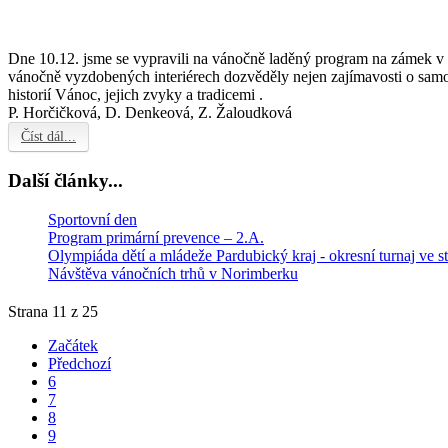
Dne 10.12. jsme se vypravili na vánočně laděný program na zámek v
vánočně vyzdobených interiérech dozvěděly nejen zajímavosti o samo
historií Vánoc, jejich zvyky a tradicemi .
P. Horčičková, D. Denkeová, Z. Žaloudková
Číst dál...
Další články...
Sportovní den
Program primární prevence – 2.A.
Olympiáda dětí a mládeže Pardubický kraj - okresní turnaj ve st
Návštěva vánočních trhů v Norimberku
Strana 11 z 25
Začátek
Předchozí
6
7
8
9