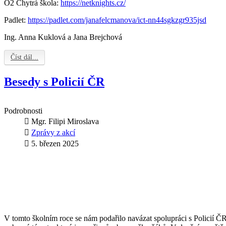
O2 Chytrá škola:
https://netknights.cz/
Padlet:
https://padlet.com/janafelcmanova/ict-nn44sgkzgr935jsd
Ing. Anna Kuklová a Jana Brejchová
Číst dál...
Besedy s Policií ČR
Podrobnosti
Mgr. Filipi Miroslava
Zprávy z akcí
5. březen 2025
V tomto školním roce se nám podařilo navázat spolupráci s Policií ČR