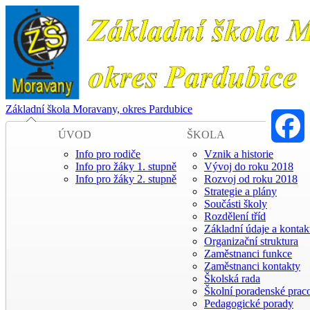
Základní škola Moravany, okres Pardubice
ÚVOD
ŠKOLA
Info pro rodiče
Vznik a historie
Faceboo
Info pro žáky 1. stupně
Vývoj do roku 2018
Info pro žáky 2. stupně
Rozvoj od roku 2018
Strategie a plány
Součásti školy
Rozdělení tříd
Základní údaje a kontak
Organizační struktura
Zaměstnanci funkce
Zaměstnanci kontakty
Školská rada
Školní poradenské praco
Pedagogické porady