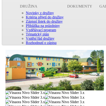
DRUŽINA
DOKUMENTY
GA
Novinky z družiny
Kritéria přijetí do družiny
Zápisní lístek do družiny
Přihláška na prázdniny
Vzdělávací program
Tématický plán
Vnitřní řád družiny
Rozhodnutí o zápisu