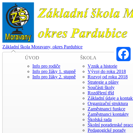
Základní škola Moravany, okres Pardubice
ÚVOD
ŠKOLA
Info pro rodiče
Vznik a historie
Faceboo
Info pro žáky 1. stupně
Vývoj do roku 2018
Info pro žáky 2. stupně
Rozvoj od roku 2018
Strategie a plány
Součásti školy
Rozdělení tříd
Základní údaje a kontak
Organizační struktura
Zaměstnanci funkce
Zaměstnanci kontakty
Školská rada
Školní poradenské praco
Pedagogické porady