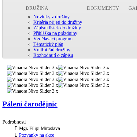
DRUŽINA
DOKUMENTY
GA
Novinky z družiny
Kritéria přijetí do družiny
Zápisní lístek do družiny
Přihláška na prázdniny
Vzdělávací program
Tématický plán
Vnitřní řád družiny
Rozhodnutí o zápisu
Pálení čarodějnic
Podrobnosti
Mgr. Filipi Miroslava
Pozvánky na akce