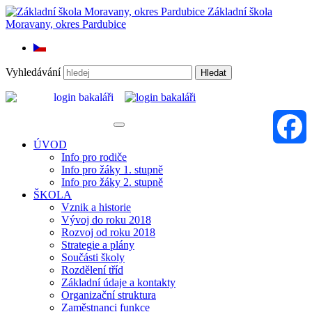
Základní škola
Moravany, okres Pardubice
Vyhledávání
Hledat
ÚVOD
Info pro rodiče
Faceboo
Info pro žáky 1. stupně
Info pro žáky 2. stupně
ŠKOLA
Vznik a historie
Vývoj do roku 2018
Rozvoj od roku 2018
Strategie a plány
Součásti školy
Rozdělení tříd
Základní údaje a kontakty
Organizační struktura
Zaměstnanci funkce