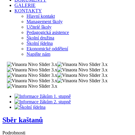
GALERIE
KONTAKTY
Hlavní kontakt
Management školy
Učitelé školy
Pedagogická asistence
Školní družina
Školní jídelna
Ekonomické oddělení
Napište nám
Sběr kaštanů
Podrobnosti