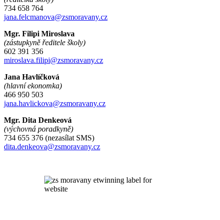
734 658 764
jana.felcmanova@zsmoravany.cz
Mgr. Filipi Miroslava
(zástupkyně ředitele školy)
602 391 356
miroslava.filipi@zsmoravany.cz
Jana Havlíčková
(hlavní ekonomka)
466 950 503
jana.havlickova@zsmoravany.cz
Mgr. Dita Denkeová
(výchovná poradkyně)
734 655 376 (nezasílat SMS)
dita.denkeova@zsmoravany.cz