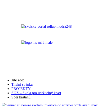
Jste zde:
Titulní stránka
PROJEKTY
ŠUŽ – Škola pro udržitelný život
Sběr kaštanů