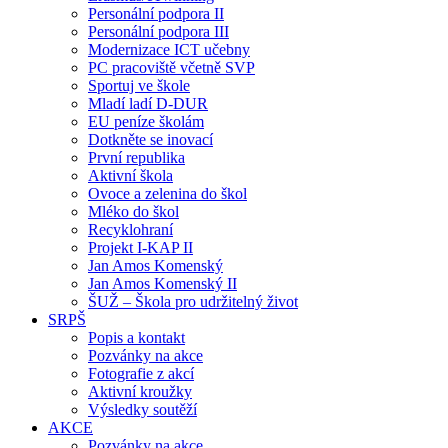
Personální podpora II
Personální podpora III
Modernizace ICT učebny
PC pracoviště včetně SVP
Sportuj ve škole
Mladí ladí D-DUR
EU peníze školám
Dotkněte se inovací
První republika
Aktivní škola
Ovoce a zelenina do škol
Mléko do škol
Recyklohraní
Projekt I-KAP II
Jan Amos Komenský
Jan Amos Komenský II
ŠUŽ – Škola pro udržitelný život
SRPŠ
Popis a kontakt
Pozvánky na akce
Fotografie z akcí
Aktivní kroužky
Výsledky soutěží
AKCE
Pozvánky na akce