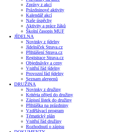
Zprávy z akcí
Prázdninové aktivity
Kalendář akcí
Naše úspěchy
Aktivity a práce žáků
Školní časopis MUF
JÍDELNA
Novinky z jídelny
Jídelníček Strava.cz
Přihlášení Strava.cz
Registrace Strava.cz
Objednávky a ceny
Vnitřní řád jídelny
Provozní řád jídelny
Seznam alergenů
DRUŽINA
Novinky z družiny
Kritéria přijetí do družiny
Zápisní lístek do družiny
Přihláška na prázdniny
Vzdělávací program
Tématický plán
Vnitřní řád družiny
Rozhodnutí o zápisu
DOKUMENTY