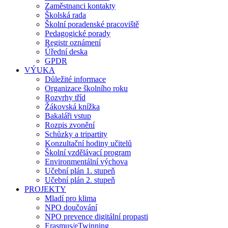
Zaměstnanci kontakty
Školská rada
Školní poradenské pracoviště
Pedagogické porady
Registr oznámení
Úřední deska
GPDR
VÝUKA
Důležité informace
Organizace školního roku
Rozvrhy tříd
Žákovská knížka
Bakaláři vstup
Rozpis zvonění
Schůzky a tripartity
Konzultační hodiny učitelů
Školní vzdělávací program
Environmentální výchova
Učební plán 1. stupeň
Učební plán 2. stupeň
PROJEKTY
Mladí pro klima
NPO doučování
NPO prevence digitální propasti
Erasmus/eTwinning