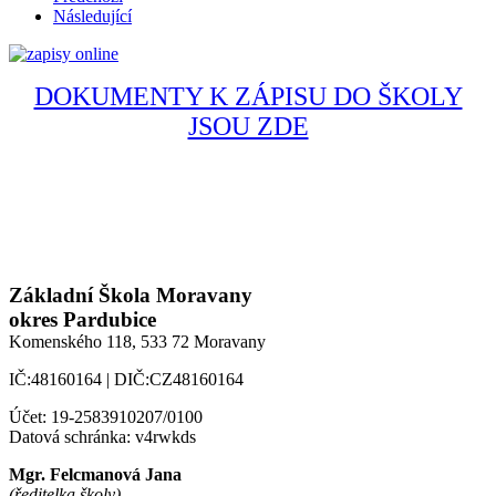
Následující
DOKUMENTY K ZÁPISU DO ŠKOLY
JSOU ZDE
Základní Škola Moravany
okres Pardubice
Komenského 118,
533 72 Moravany
IČ:48160164 | DIČ:CZ48160164
Účet: 19-2583910207/0100
Datová schránka: v4rwkds
Mgr. Felcmanová Jana
(ředitelka školy)