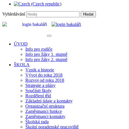
Vyhledávání
Hledat
ÚVOD
Info pro rodiče
Info pro žáky 1. stupně
Info pro žáky 2. stupně
ŠKOLA
Vznik a historie
Vývoj do roku 2018
Rozvoj od roku 2018
Strategie a plány
Součásti školy
Rozdělení tříd
Základní údaje a kontakty
Organizační struktura
Zaměstnanci funkce
Zaměstnanci kontakty
Školská rada
Školní poradenské pracoviště