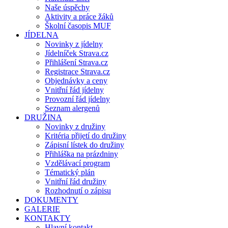
Naše úspěchy
Aktivity a práce žáků
Školní časopis MUF
JÍDELNA
Novinky z jídelny
Jídelníček Strava.cz
Přihlášení Strava.cz
Registrace Strava.cz
Objednávky a ceny
Vnitřní řád jídelny
Provozní řád jídelny
Seznam alergenů
DRUŽINA
Novinky z družiny
Kritéria přijetí do družiny
Zápisní lístek do družiny
Přihláška na prázdniny
Vzdělávací program
Tématický plán
Vnitřní řád družiny
Rozhodnutí o zápisu
DOKUMENTY
GALERIE
KONTAKTY
Hlavní kontakt