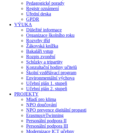
Pedagogické porady
Registr oznámení
Úřední deska
GPDR
VÝUKA
Důležité informace
Organizace školního roku
Rozvrhy tříd
Žákovská knížka
Bakaláři vstup
Rozpis zvonění
Schůzky a tripartity
Konzultační hodiny učitelů
Školní vzdělávací program
Environmentální výchova
Učební plán 1. stupeň
Učební plán 2. stupeň
PROJEKTY
Mladí pro klima
NPO doučování
NPO prevence digitální propasti
Erasmus/eTwinning
Personální podpora II
Personální podpora III
Modernizace ICT učebny