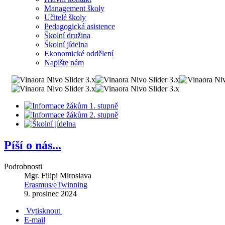
Management školy
Učitelé školy
Pedagogická asistence
Školní družina
Školní jídelna
Ekonomické oddělení
Napište nám
Píší o nás...
Podrobnosti
Mgr. Filipi Miroslava
Erasmus/eTwinning
9. prosinec 2024
Vytisknout
E-mail