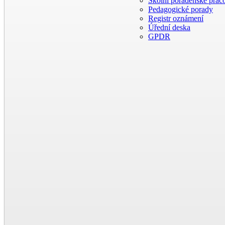
Školní poradenské praco
Pedagogické porady
Registr oznámení
Úřední deska
GPDR