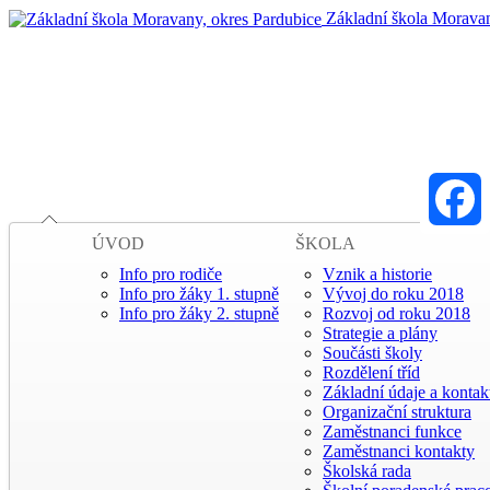
Základní škola Moravan
ÚVOD
ŠKOLA
Faceboo
Info pro rodiče
Vznik a historie
Info pro žáky 1. stupně
Vývoj do roku 2018
Info pro žáky 2. stupně
Rozvoj od roku 2018
Strategie a plány
Součásti školy
Rozdělení tříd
Základní údaje a kontak
Organizační struktura
Zaměstnanci funkce
Zaměstnanci kontakty
Školská rada