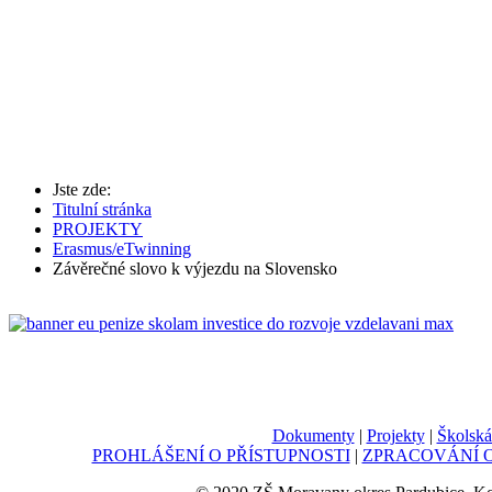
Jste zde:
Titulní stránka
PROJEKTY
Erasmus/eTwinning
Závěrečné slovo k výjezdu na Slovensko
Dokumenty
|
Projekty
|
Školská
PROHLÁŠENÍ O PŘÍSTUPNOSTI
|
ZPRACOVÁNÍ O