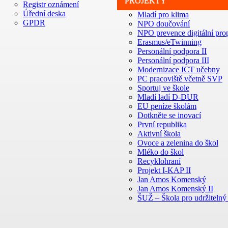
PROJEKTY
Registr oznámení
Úřední deska
Mladí pro klima
GPDR
NPO doučování
NPO prevence digitální prop
Erasmus/eTwinning
Personální podpora II
Personální podpora III
Modernizace ICT učebny
PC pracoviště včetně SVP
Sportuj ve škole
Mladí ladí D-DUR
EU peníze školám
Dotkněte se inovací
První republika
Aktivní škola
Ovoce a zelenina do škol
Mléko do škol
Recyklohraní
Projekt I-KAP II
Jan Amos Komenský
Jan Amos Komenský II
ŠUŽ – Škola pro udržitelný 