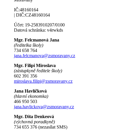
IČ:48160164
| DIČ:CZ48160164
Účet: 19-2583910207/0100
Datová schránka: v4rwkds
Mgr. Felcmanová Jana
(ředitelka školy)
734 658 764
jana.felcmanova@zsmoravany.cz
Mgr. Filipi Miroslava
(zástupkyně ředitele školy)
602 391 356
miroslava.filipi@zsmoravany.cz
Jana Havlíčková
(hlavní ekonomka)
466 950 503
jana.havlickova@zsmoravany.cz
Mgr. Dita Denkeová
(výchovná poradkyně)
734 655 376 (nezasílat SMS)