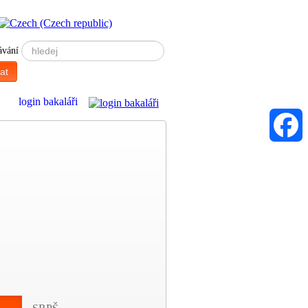
ávání
at
Faceboo