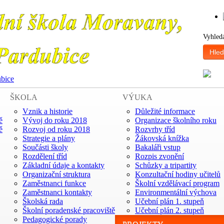
Vyhled
Hled
ubice
ŠKOLA
VÝUKA
Vznik a historie
Důležité informace
ě
Vývoj do roku 2018
Organizace školního roku
ě
Rozvoj od roku 2018
Rozvrhy tříd
Strategie a plány
Žákovská knížka
Součásti školy
Bakaláři vstup
Rozdělení tříd
Rozpis zvonění
Základní údaje a kontakty
Schůzky a tripartity
Organizační struktura
Konzultační hodiny učitelů
Zaměstnanci funkce
Školní vzdělávací program
Zaměstnanci kontakty
Environmentální výchova
Školská rada
Učební plán 1. stupeň
Školní poradenské pracoviště
Učební plán 2. stupeň
Pedagogické porady