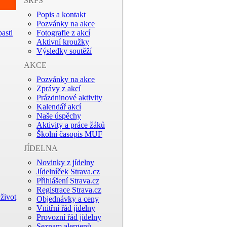
SRPŠ
Popis a kontakt
Pozvánky na akce
asti
Fotografie z akcí
Aktivní kroužky
Výsledky soutěží
AKCE
Pozvánky na akce
Zprávy z akcí
Prázdninové aktivity
Kalendář akcí
Naše úspěchy
Aktivity a práce žáků
Školní časopis MUF
JÍDELNA
Novinky z jídelny
Jídelníček Strava.cz
Přihlášení Strava.cz
Registrace Strava.cz
život
Objednávky a ceny
Vnitřní řád jídelny
Provozní řád jídelny
Seznam alergenů