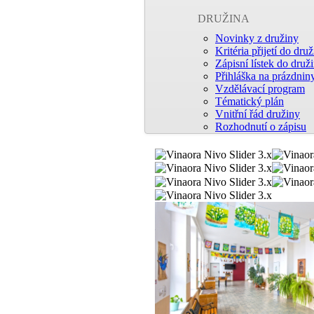
DRUŽINA
Novinky z družiny
Kritéria přijetí do dru
Zápisní lístek do druž
Přihláška na prázdnin
Vzdělávací program
Tématický plán
Vnitřní řád družiny
Rozhodnutí o zápisu