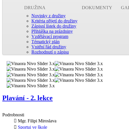
DRUŽINA
DOKUMENTY
GA
Novinky z družiny
Kritéria přijetí do družiny
Zápisní lístek do družiny
Přihláška na prázdniny
Vzdělávací program
Tématický plán
Vnitřní řád družiny
Rozhodnutí o zápisu
Plavání - 2. lekce
Podrobnosti
Mgr. Filipi Miroslava
Sportuj ve škole