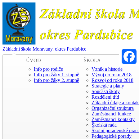
Základní škola Moravany, okres Pardubice
ÚVOD
ŠKOLA
Info pro rodiče
Vznik a historie
Faceboo
Info pro žáky 1. stupně
Vývoj do roku 2018
Info pro žáky 2. stupně
Rozvoj od roku 2018
Strategie a plány
Součásti školy
Rozdělení tříd
Základní údaje a kontak
Organizační struktura
Zaměstnanci funkce
Zaměstnanci kontakty
Školská rada
Školní poradenské praco
Pedagogické porady