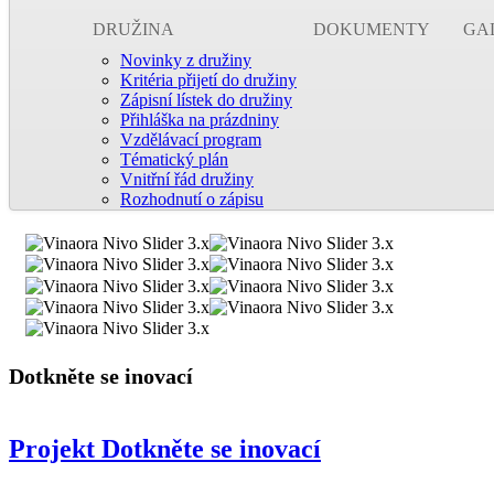
DRUŽINA
DOKUMENTY
GA
Novinky z družiny
Kritéria přijetí do družiny
Zápisní lístek do družiny
Přihláška na prázdniny
Vzdělávací program
Tématický plán
Vnitřní řád družiny
Rozhodnutí o zápisu
Dotkněte se inovací
Projekt Dotkněte se inovací