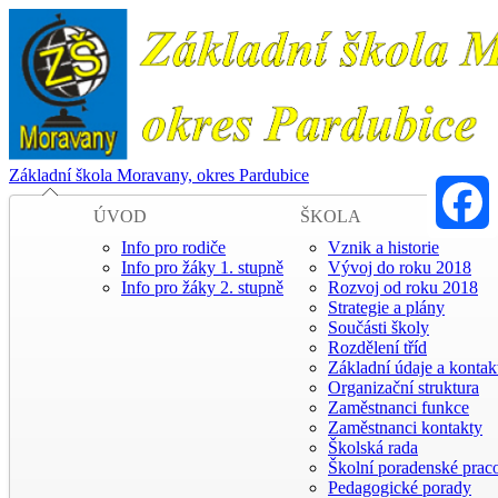
Základní škola Moravany, okres Pardubice
ÚVOD
ŠKOLA
Info pro rodiče
Vznik a historie
Faceboo
Info pro žáky 1. stupně
Vývoj do roku 2018
Info pro žáky 2. stupně
Rozvoj od roku 2018
Strategie a plány
Součásti školy
Rozdělení tříd
Základní údaje a kontak
Organizační struktura
Zaměstnanci funkce
Zaměstnanci kontakty
Školská rada
Školní poradenské praco
Pedagogické porady