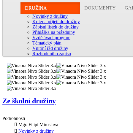
DRUŽINA
DOKUMENTY
GA
Novinky z družiny
Kritéria přijetí do družiny
Zápisní lístek do družiny
Přihláška na prázdniny
Vzdělávací program
Tématický plán
Vnitřní řád družiny
Rozhodnutí o zápisu
Ze školní družiny
Podrobnosti
Mgr. Filipi Miroslava
Novinky z družiny