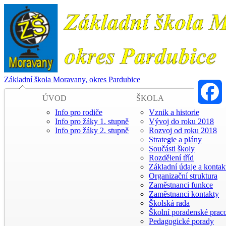
Základní škola Moravany, okres Pardubice
ÚVOD
ŠKOLA
Info pro rodiče
Vznik a historie
Faceboo
Info pro žáky 1. stupně
Vývoj do roku 2018
Info pro žáky 2. stupně
Rozvoj od roku 2018
Strategie a plány
Součásti školy
Rozdělení tříd
Základní údaje a kontak
Organizační struktura
Zaměstnanci funkce
Zaměstnanci kontakty
Školská rada
Školní poradenské praco
Pedagogické porady