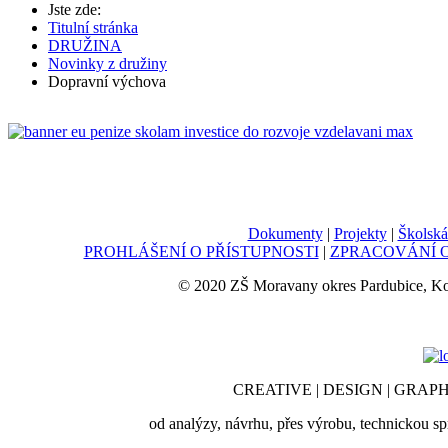
Jste zde:
Titulní stránka
DRUŽINA
Novinky z družiny
Dopravní výchova
Dokumenty
|
Projekty
|
Školská
PROHLÁŠENÍ O PŘÍSTUPNOSTI
|
ZPRACOVÁNÍ O
© 2020 ZŠ Moravany okres Pardubice, K
CREATIVE | DESIGN | GRAPH
od analýzy, návrhu, přes výrobu, technickou sp