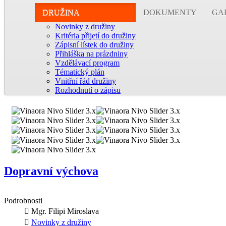
DRUŽINA
DOKUMENTY
GA
Novinky z družiny
Kritéria přijetí do družiny
Zápisní lístek do družiny
Přihláška na prázdniny
Vzdělávací program
Tématický plán
Vnitřní řád družiny
Rozhodnutí o zápisu
Dopravní výchova
Podrobnosti
Mgr. Filipi Miroslava
Novinky z družiny