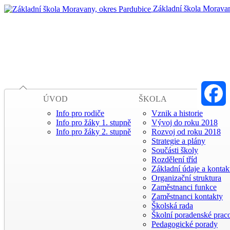
Základní škola Moravan
ÚVOD
ŠKOLA
Info pro rodiče
Vznik a historie
Faceboo
Info pro žáky 1. stupně
Vývoj do roku 2018
Info pro žáky 2. stupně
Rozvoj od roku 2018
Strategie a plány
Součásti školy
Rozdělení tříd
Základní údaje a kontak
Organizační struktura
Zaměstnanci funkce
Zaměstnanci kontakty
Školská rada
Školní poradenské praco
Pedagogické porady