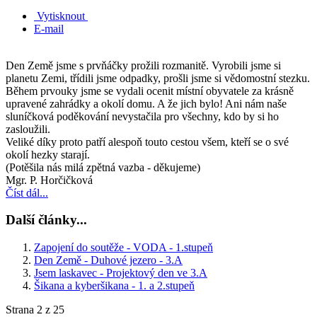
Vytisknout
E-mail
Den Země jsme s prvňáčky prožili rozmanitě. Vyrobili jsme si
planetu Zemi, třídili jsme odpadky, prošli jsme si vědomostní stezku.
Během prvouky jsme se vydali ocenit místní obyvatele za krásně
upravené zahrádky a okolí domu. A že jich bylo! Ani nám naše
sluníčková poděkování nevystačila pro všechny, kdo by si ho
zasloužili.
Veliké díky proto patří alespoň touto cestou všem, kteří se o své
okolí hezky starají.
(Potěšila nás milá zpětná vazba - děkujeme)
Mgr. P. Horčičková
Číst dál...
Další články...
Zapojení do soutěže - VODA - 1.stupeň
Den Země - Duhové jezero - 3.A
Jsem laskavec - Projektový den ve 3.A
Šikana a kyberšikana - 1. a 2.stupeň
Strana 2 z 25