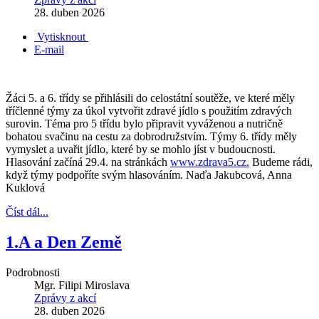
28. duben 2026
Vytisknout
E-mail
Žáci 5. a 6. třídy se přihlásili do celostátní soutěže, ve které měly
tříčlenné týmy za úkol vytvořit zdravé jídlo s použitím zdravých
surovin. Téma pro 5 třídu bylo připravit vyváženou a nutričně
bohatou svačinu na cestu za dobrodružstvím. Týmy 6. třídy měly
vymyslet a uvařit jídlo, které by se mohlo jíst v budoucnosti.
Hlasování začíná 29.4. na stránkách
www.zdrava5.cz.
Budeme rádi,
když týmy podpoříte svým hlasováním. Naďa Jakubcová, Anna
Kuklová
Číst dál...
1.A a Den Země
Podrobnosti
Mgr. Filipi Miroslava
Zprávy z akcí
28. duben 2026