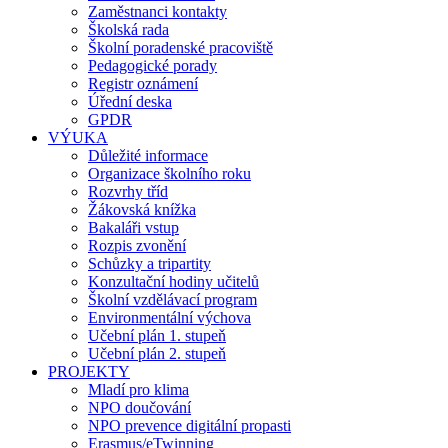
Zaměstnanci kontakty
Školská rada
Školní poradenské pracoviště
Pedagogické porady
Registr oznámení
Úřední deska
GPDR
VÝUKA
Důležité informace
Organizace školního roku
Rozvrhy tříd
Žákovská knížka
Bakaláři vstup
Rozpis zvonění
Schůzky a tripartity
Konzultační hodiny učitelů
Školní vzdělávací program
Environmentální výchova
Učební plán 1. stupeň
Učební plán 2. stupeň
PROJEKTY
Mladí pro klima
NPO doučování
NPO prevence digitální propasti
Erasmus/eTwinning