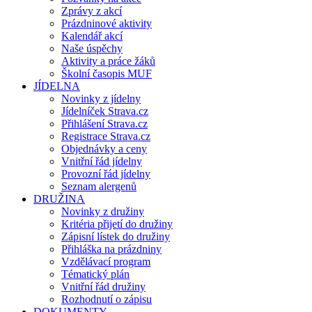
Zprávy z akcí
Prázdninové aktivity
Kalendář akcí
Naše úspěchy
Aktivity a práce žáků
Školní časopis MUF
JÍDELNA
Novinky z jídelny
Jídelníček Strava.cz
Přihlášení Strava.cz
Registrace Strava.cz
Objednávky a ceny
Vnitřní řád jídelny
Provozní řád jídelny
Seznam alergenů
DRUŽINA
Novinky z družiny
Kritéria přijetí do družiny
Zápisní lístek do družiny
Přihláška na prázdniny
Vzdělávací program
Tématický plán
Vnitřní řád družiny
Rozhodnutí o zápisu
DOKUMENTY