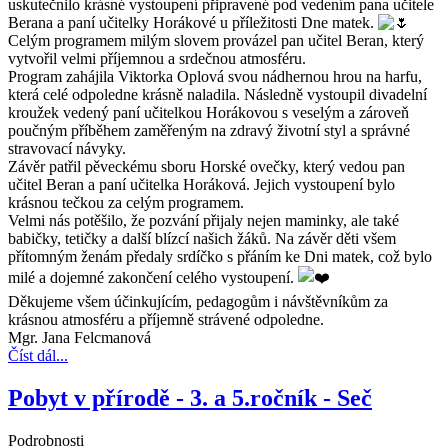
uskutečnilo krásné vystoupení připravené pod vedením pana učitele
Berana a paní učitelky Horákové u příležitosti Dne matek.
Celým programem milým slovem provázel pan učitel Beran, který
vytvořil velmi příjemnou a srdečnou atmosféru.
Program zahájila Viktorka Oplová svou nádhernou hrou na harfu,
která celé odpoledne krásně naladila. Následně vystoupil divadelní
kroužek vedený paní učitelkou Horákovou s veselým a zároveň
poučným příběhem zaměřeným na zdravý životní styl a správné
stravovací návyky.
Závěr patřil pěveckému sboru Horské ovečky, který vedou pan
učitel Beran a paní učitelka Horáková. Jejich vystoupení bylo
krásnou tečkou za celým programem.
Velmi nás potěšilo, že pozvání přijaly nejen maminky, ale také
babičky, tetičky a další blízcí našich žáků. Na závěr děti všem
přítomným ženám předaly srdíčko s přáním ke Dni matek, což bylo
milé a dojemné zakončení celého vystoupení.
Děkujeme všem účinkujícím, pedagogům i návštěvníkům za
krásnou atmosféru a příjemně strávené odpoledne.
Mgr. Jana Felcmanová
Číst dál...
Pobyt v přírodě - 3. a 5.ročník - Seč
Podrobnosti