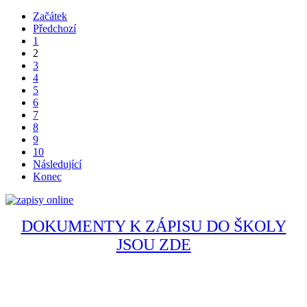
Začátek
Předchozí
1
2
3
4
5
6
7
8
9
10
Následující
Konec
DOKUMENTY K ZÁPISU DO ŠKOLY
JSOU ZDE