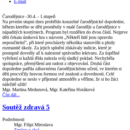
E-mail
Čarodějnice -30.4. - 1.stupeň
Na prvním stupni dnes proběhlo kouzelné čarodějnické dopoledne,
během kterého se děti proměnily v malé čaroděje a čarodějnice v
nápaditých kostýmech. Program byl rozdělen do dvou částí. Nejprve
děti čekala úniková hra s názvem „Někteří lidé jsou opravdu
nepoučitelní”, při které procházely několika stanovišti a plnily
rozmanité úkoly. Za jejich splnění získávaly indicie, které je
postupně dovedly až k nalezené správného lektvaru. Za úspěšné
vyřešení si každá třída nalezla svůj sladký poklad. Nechyběla
spolupráce, přemýšlení ani radost z objevování. Druhá část
dopoledne patřila zábavnému čarodějnickému učení, ve kterém si
děti procvičily hravou formou své znalosti a dovednosti. Celé
dopoledne se neslo v příjemné atmosféře a věříme, že si ho žáci
náležitě užili!
Mgr. Martina Medunová, Mgr. Kateřina Horáková
Číst dál...
Soutěž zdravá 5
Podrobnosti
Mgr. Filipi Miroslava
Zprávy z akcí