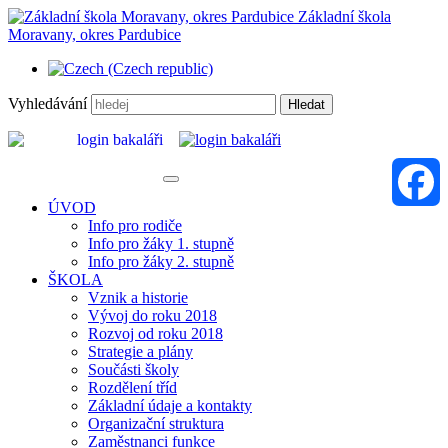
Základní škola
Moravany, okres Pardubice
Vyhledávání
Hledat
ÚVOD
Info pro rodiče
Faceboo
Info pro žáky 1. stupně
Info pro žáky 2. stupně
ŠKOLA
Vznik a historie
Vývoj do roku 2018
Rozvoj od roku 2018
Strategie a plány
Součásti školy
Rozdělení tříd
Základní údaje a kontakty
Organizační struktura
Zaměstnanci funkce