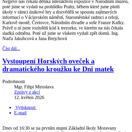
Nejprve nás čekala dětská interaktivní expozice v Národním muzeu,
poté jsme se vydali na prohlídku Prahy, během které jsme plnili
úkoly v rámci únikové hry a dozvěděli se spoustu zajímavých
informací o Václavském náměstí, Staroměstské radnici a orloji,
Karlově mostě, Čertovce, Národním divadle a soše Franze Kafky.
Právě u ní jsme rozluštili kód k trezorku, ve kterém na nás čekala
sladká odměna. Poté už jsme se vlakem vydali zpět domů. Ing.
Naďa Jakubcová a Jana Brejchová
Číst dál...
Vystoupení Horských oveček a
dramatického kroužku ke Dni matek
Podrobnosti
Mgr. Filipi Miroslava
Zprávy z akcí
12. květen 2026
Vytisknout
E-mail
Dnes od 16:30 se na prvním stupni Základní školy Moravany