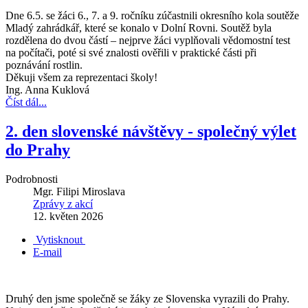
Dne 6.5. se žáci 6., 7. a 9. ročníku zúčastnili okresního kola soutěže
Mladý zahrádkář, které se konalo v Dolní Rovni. Soutěž byla
rozdělena do dvou částí – nejprve žáci vyplňovali vědomostní test
na počítači, poté si své znalosti ověřili v praktické části při
poznávání rostlin.
Děkuji všem za reprezentaci školy!
Ing. Anna Kuklová
Číst dál...
2. den slovenské návštěvy - společný výlet
do Prahy
Podrobnosti
Mgr. Filipi Miroslava
Zprávy z akcí
12. květen 2026
Vytisknout
E-mail
Druhý den jsme společně se žáky ze Slovenska vyrazili do Prahy.