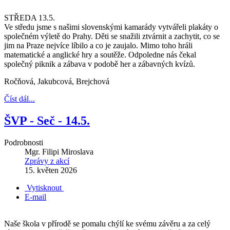
STŘEDA 13.5.
Ve středu jsme s našimi slovenskými kamarády vytvářeli plakáty o
společném výletě do Prahy. Děti se snažili ztvárnit a zachytit, co se
jim na Praze nejvíce líbilo a co je zaujalo. Mimo toho hráli
matematické a anglické hry a soutěže. Odpoledne nás čekal
společný piknik a zábava v podobě her a zábavných kvízů.
Ročňová, Jakubcová, Brejchová
Číst dál...
ŠVP - Seč - 14.5.
Podrobnosti
Mgr. Filipi Miroslava
Zprávy z akcí
15. květen 2026
Vytisknout
E-mail
Naše škola v přírodě se pomalu chýlí ke svému závěru a za celý