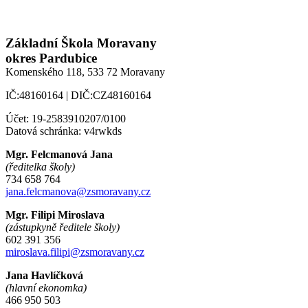
Základní Škola Moravany
okres Pardubice
Komenského 118,
533 72 Moravany
IČ:48160164 | DIČ:CZ48160164
Účet: 19-2583910207/0100
Datová schránka: v4rwkds
Mgr. Felcmanová Jana
(ředitelka školy)
734 658 764
jana.felcmanova@zsmoravany.cz
Mgr. Filipi Miroslava
(zástupkyně ředitele školy)
602 391 356
miroslava.filipi@zsmoravany.cz
Jana Havlíčková
(hlavní ekonomka)
466 950 503