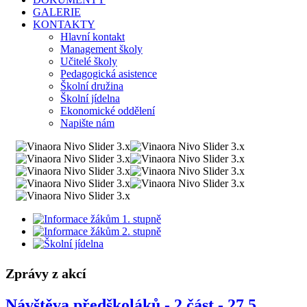
GALERIE
KONTAKTY
Hlavní kontakt
Management školy
Učitelé školy
Pedagogická asistence
Školní družina
Školní jídelna
Ekonomické oddělení
Napište nám
Zprávy z akcí
Návštěva předškoláků - 2.část - 27.5.