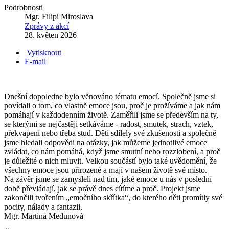
Podrobnosti
Mgr. Filipi Miroslava
Zprávy z akcí
28. květen 2026
Vytisknout
E-mail
Dnešní dopoledne bylo věnováno tématu emocí. Společně jsme si
povídali o tom, co vlastně emoce jsou, proč je prožíváme a jak nám
pomáhají v každodenním životě. Zaměřili jsme se především na ty,
se kterými se nejčastěji setkáváme - radost, smutek, strach, vztek,
překvapení nebo třeba stud. Děti sdílely své zkušenosti a společně
jsme hledali odpovědi na otázky, jak můžeme jednotlivé emoce
zvládat, co nám pomáhá, když jsme smutní nebo rozzlobení, a proč
je důležité o nich mluvit. Velkou součástí bylo také uvědomění, že
všechny emoce jsou přirozené a mají v našem životě své místo.
Na závěr jsme se zamysleli nad tím, jaké emoce u nás v poslední
době převládají, jak se právě dnes cítíme a proč. Projekt jsme
zakončili tvořením „emočního skřítka“, do kterého děti promítly své
pocity, nálady a fantazii.
Mgr. Martina Medunová