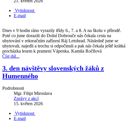
21. květen 2026
Vytisknout
E-mail
Dnes v 9 hodin ráno vyrazily třídy 6., 7. a 8. A na školu v přírodě.
Poté co jsme dorazili do Dolní Dobrouče nás čekala cesta na
ubytování v rekreačním zařízení Ráj Letohrad. Následně jsme se
ubytovali, najedli a trochu si odpočinuli a pak nás čekala ještě krátká
procházka lesem k prameni Vápenka. Kamila Ročňová
Číst dál...
3. den návštěvy slovenských žáků z
Humenného
Podrobnosti
Mgr. Filipi Miroslava
Zprávy z akcí
15. květen 2026
Vytisknout
E-mail