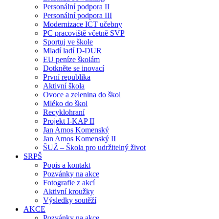
Personální podpora II
Personální podpora III
Modernizace ICT učebny
PC pracoviště včetně SVP
Sportuj ve škole
Mladí ladí D-DUR
EU peníze školám
Dotkněte se inovací
První republika
Aktivní škola
Ovoce a zelenina do škol
Mléko do škol
Recyklohraní
Projekt I-KAP II
Jan Amos Komenský
Jan Amos Komenský II
ŠUŽ – Škola pro udržitelný život
SRPŠ
Popis a kontakt
Pozvánky na akce
Fotografie z akcí
Aktivní kroužky
Výsledky soutěží
AKCE
Pozvánky na akce