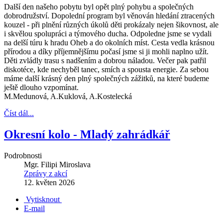
Další den našeho pobytu byl opět plný pohybu a společných
dobrodružství. Dopolední program byl věnován hledání ztracených
kouzel - při plnění různých úkolů děti prokázaly nejen šikovnost, ale
i skvělou spolupráci a týmového ducha. Odpoledne jsme se vydali
na delší túru k hradu Oheb a do okolních míst. Cesta vedla krásnou
přírodou a díky příjemnějšímu počasí jsme si ji mohli naplno užít.
Děti zvládly trasu s nadšením a dobrou náladou. Večer pak patřil
diskotéce, kde nechyběl tanec, smích a spousta energie. Za sebou
máme další krásný den plný společných zážitků, na které budeme
ještě dlouho vzpomínat.
M.Medunová, A.Kuklová, A.Kostelecká
Číst dál...
Okresní kolo - Mladý zahrádkář
Podrobnosti
Mgr. Filipi Miroslava
Zprávy z akcí
12. květen 2026
Vytisknout
E-mail