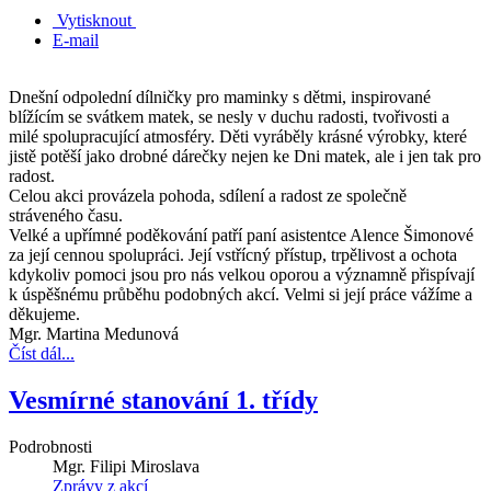
Vytisknout
E-mail
Dnešní odpolední dílničky pro maminky s dětmi, inspirované
blížícím se svátkem matek, se nesly v duchu radosti, tvořivosti a
milé spolupracující atmosféry. Děti vyráběly krásné výrobky, které
jistě potěší jako drobné dárečky nejen ke Dni matek, ale i jen tak pro
radost.
Celou akci provázela pohoda, sdílení a radost ze společně
stráveného času.
Velké a upřímné poděkování patří paní asistentce Alence Šimonové
za její cennou spolupráci. Její vstřícný přístup, trpělivost a ochota
kdykoliv pomoci jsou pro nás velkou oporou a významně přispívají
k úspěšnému průběhu podobných akcí. Velmi si její práce vážíme a
děkujeme.
Mgr. Martina Medunová
Číst dál...
Vesmírné stanování 1. třídy
Podrobnosti
Mgr. Filipi Miroslava
Zprávy z akcí