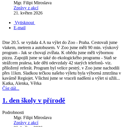
Mgr. Filipi Miroslava
Zprávy z akcí
21. květen 2026
Vytisknout
E-mail
Dne 20.5. se vydala 4.A na výlet do Zoo - Praha. Cestovali jsme
vlakem, metrem a autobusem. V Zoo jsme měli 90 min. výukový
program - Jak se chovají zvířata. K obědu jsme měli výbornou
pizzu. Zapojili jsme se také do ekologického programu - Staň se
strážcem pralesa, kde děti odevzdaly 42 starých telefonů- viz.
přiložený referát. Program byl velice pestrý, v Zoo jsme nachodili
přes 11km. Sladkou tečkou našeho výletu byla výborná zmrzlina v
kavárně Regiojet. Všichni jsme se vraceli nadšeni a výlet si užili...
Katka, Alenka, Věrka
Číst dál...
1. den školy v přírodě
Podrobnosti
Mgr. Filipi Miroslava
Zprávy z akcí