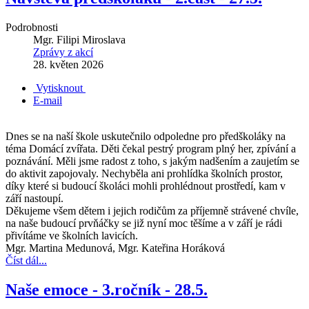
Podrobnosti
Mgr. Filipi Miroslava
Zprávy z akcí
28. květen 2026
Vytisknout
E-mail
Dnes se na naší škole uskutečnilo odpoledne pro předškoláky na
téma Domácí zvířata. Děti čekal pestrý program plný her, zpívání a
poznávání. Měli jsme radost z toho, s jakým nadšením a zaujetím se
do aktivit zapojovaly. Nechyběla ani prohlídka školních prostor,
díky které si budoucí školáci mohli prohlédnout prostředí, kam v
září nastoupí.
Děkujeme všem dětem i jejich rodičům za příjemně strávené chvíle,
na naše budoucí prvňáčky se již nyní moc těšíme a v září je rádi
přivítáme ve školních lavicích.
Mgr. Martina Medunová, Mgr. Kateřina Horáková
Číst dál...
Naše emoce - 3.ročník - 28.5.