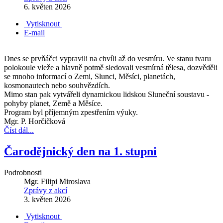
6. květen 2026
Vytisknout
E-mail
Dnes se prvňáčci vypravili na chvíli až do vesmíru. Ve stanu tvaru
polokoule vleže a hlavně potmě sledovali vesmírná tělesa, dozvěděli
se mnoho informací o Zemi, Slunci, Měsíci, planetách,
kosmonautech nebo souhvězdích.
Mimo stan pak vytvářeli dynamickou lidskou Sluneční soustavu -
pohyby planet, Země a Měsíce.
Program byl příjemným zpestřením výuky.
Mgr. P. Horčičková
Číst dál...
Čarodějnický den na 1. stupni
Podrobnosti
Mgr. Filipi Miroslava
Zprávy z akcí
3. květen 2026
Vytisknout