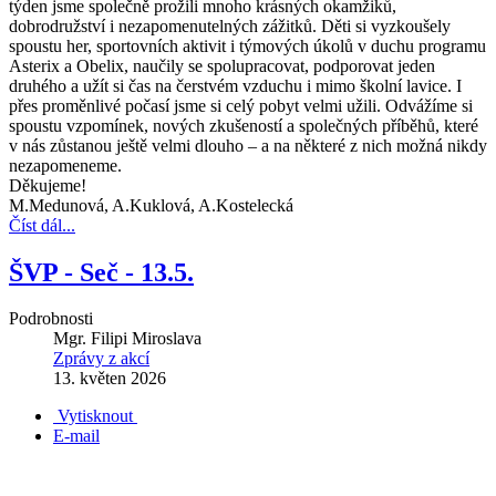
týden jsme společně prožili mnoho krásných okamžiků,
dobrodružství i nezapomenutelných zážitků. Děti si vyzkoušely
spoustu her, sportovních aktivit i týmových úkolů v duchu programu
Asterix a Obelix, naučily se spolupracovat, podporovat jeden
druhého a užít si čas na čerstvém vzduchu i mimo školní lavice. I
přes proměnlivé počasí jsme si celý pobyt velmi užili. Odvážíme si
spoustu vzpomínek, nových zkušeností a společných příběhů, které
v nás zůstanou ještě velmi dlouho – a na některé z nich možná nikdy
nezapomeneme.
Děkujeme!
M.Medunová, A.Kuklová, A.Kostelecká
Číst dál...
ŠVP - Seč - 13.5.
Podrobnosti
Mgr. Filipi Miroslava
Zprávy z akcí
13. květen 2026
Vytisknout
E-mail