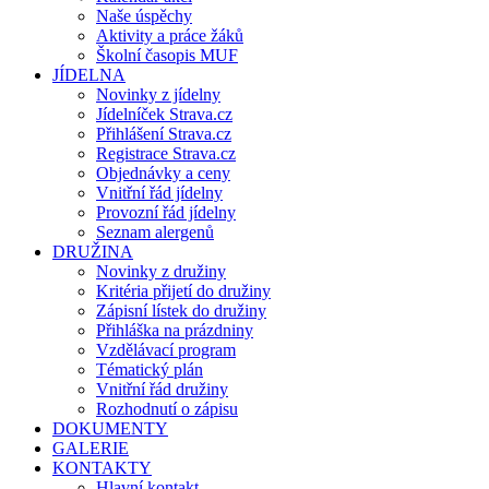
Naše úspěchy
Aktivity a práce žáků
Školní časopis MUF
JÍDELNA
Novinky z jídelny
Jídelníček Strava.cz
Přihlášení Strava.cz
Registrace Strava.cz
Objednávky a ceny
Vnitřní řád jídelny
Provozní řád jídelny
Seznam alergenů
DRUŽINA
Novinky z družiny
Kritéria přijetí do družiny
Zápisní lístek do družiny
Přihláška na prázdniny
Vzdělávací program
Tématický plán
Vnitřní řád družiny
Rozhodnutí o zápisu
DOKUMENTY
GALERIE
KONTAKTY
Hlavní kontakt