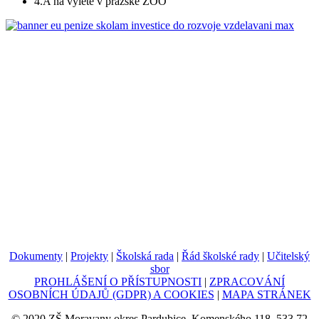
4.A na výletě v pražské ZOO
Dokumenty
|
Projekty
|
Školská rada
|
Řád školské rady
|
Učitelský
sbor
PROHLÁŠENÍ O PŘÍSTUPNOSTI
|
ZPRACOVÁNÍ
OSOBNÍCH ÚDAJŮ (GDPR) A COOKIES
|
MAPA STRÁNEK
© 2020 ZŠ Moravany okres Pardubice, Komenského 118, 533 72