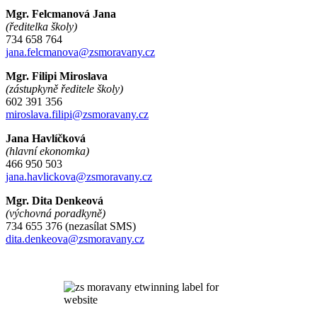
Mgr. Felcmanová Jana
(ředitelka školy)
734 658 764
jana.felcmanova@zsmoravany.cz
Mgr. Filipi Miroslava
(zástupkyně ředitele školy)
602 391 356
miroslava.filipi@zsmoravany.cz
Jana Havlíčková
(hlavní ekonomka)
466 950 503
jana.havlickova@zsmoravany.cz
Mgr. Dita Denkeová
(výchovná poradkyně)
734 655 376 (nezasílat SMS)
dita.denkeova@zsmoravany.cz