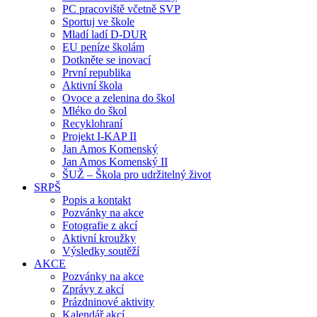
PC pracoviště včetně SVP
Sportuj ve škole
Mladí ladí D-DUR
EU peníze školám
Dotkněte se inovací
První republika
Aktivní škola
Ovoce a zelenina do škol
Mléko do škol
Recyklohraní
Projekt I-KAP II
Jan Amos Komenský
Jan Amos Komenský II
ŠUŽ – Škola pro udržitelný život
SRPŠ
Popis a kontakt
Pozvánky na akce
Fotografie z akcí
Aktivní kroužky
Výsledky soutěží
AKCE
Pozvánky na akce
Zprávy z akcí
Prázdninové aktivity
Kalendář akcí