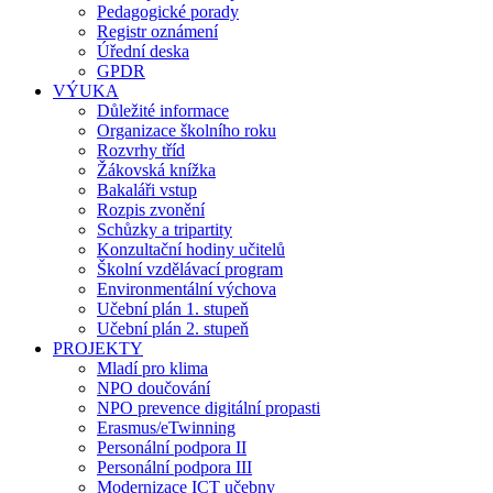
Pedagogické porady
Registr oznámení
Úřední deska
GPDR
VÝUKA
Důležité informace
Organizace školního roku
Rozvrhy tříd
Žákovská knížka
Bakaláři vstup
Rozpis zvonění
Schůzky a tripartity
Konzultační hodiny učitelů
Školní vzdělávací program
Environmentální výchova
Učební plán 1. stupeň
Učební plán 2. stupeň
PROJEKTY
Mladí pro klima
NPO doučování
NPO prevence digitální propasti
Erasmus/eTwinning
Personální podpora II
Personální podpora III
Modernizace ICT učebny