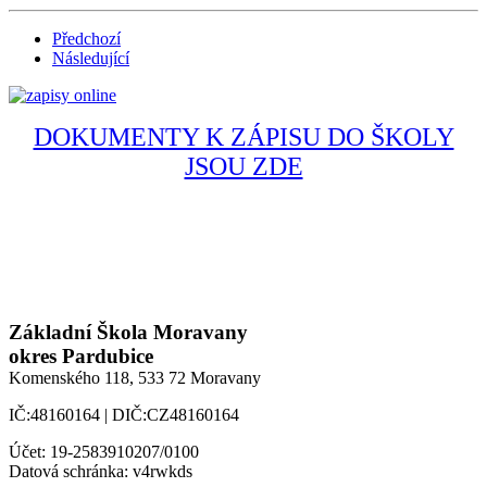
Předchozí
Následující
DOKUMENTY K ZÁPISU DO ŠKOLY
JSOU ZDE
Základní Škola Moravany
okres Pardubice
Komenského 118,
533 72 Moravany
IČ:48160164 | DIČ:CZ48160164
Účet: 19-2583910207/0100
Datová schránka: v4rwkds