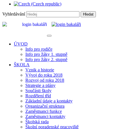
Vyhledávání
Hledat
ÚVOD
Info pro rodiče
Info pro žáky 1. stupně
Info pro žáky 2. stupně
ŠKOLA
Vznik a historie
Vývoj do roku 2018
Rozvoj od roku 2018
Strategie a plány
Součásti školy
Rozdělení tříd
Základní údaje a kontakty
Organizační struktura
Zaměstnanci funkce
Zaměstnanci kontakty
Školská rada
Školní poradenské pracoviště