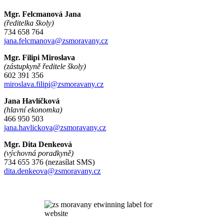
Mgr. Felcmanová Jana
(ředitelka školy)
734 658 764
jana.felcmanova@zsmoravany.cz
Mgr. Filipi Miroslava
(zástupkyně ředitele školy)
602 391 356
miroslava.filipi@zsmoravany.cz
Jana Havlíčková
(hlavní ekonomka)
466 950 503
jana.havlickova@zsmoravany.cz
Mgr. Dita Denkeová
(výchovná poradkyně)
734 655 376 (nezasílat SMS)
dita.denkeova@zsmoravany.cz