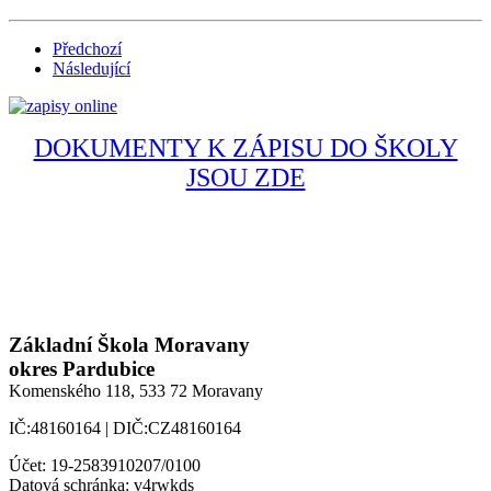
Předchozí
Následující
DOKUMENTY K ZÁPISU DO ŠKOLY
JSOU ZDE
Základní Škola Moravany
okres Pardubice
Komenského 118,
533 72 Moravany
IČ:48160164 | DIČ:CZ48160164
Účet: 19-2583910207/0100
Datová schránka: v4rwkds