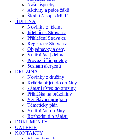
Naše úspěchy
Aktivity a práce žáků
Školní časopis MUF
JÍDELNA
Novinky z jídelny
Jídelníček Strava.cz
Přihlášení Strava.cz
Registrace Strava.cz
Objednávky a ceny
Vnitřní řád jídelny
Provozní řád jídelny
Seznam alergenů
DRUŽINA
Novinky z družiny
Kritéria přijetí do družiny
Zápisní lístek do družiny
Přihláška na prázdniny
Vzdělávací program
Tématický plán
Vnitřní řád družiny
Rozhodnutí o zápisu
DOKUMENTY
GALERIE
KONTAKTY
Hlavní kontakt