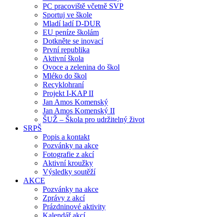
PC pracoviště včetně SVP
Sportuj ve škole
Mladí ladí D-DUR
EU peníze školám
Dotkněte se inovací
První republika
Aktivní škola
Ovoce a zelenina do škol
Mléko do škol
Recyklohraní
Projekt I-KAP II
Jan Amos Komenský
Jan Amos Komenský II
ŠUŽ – Škola pro udržitelný život
SRPŠ
Popis a kontakt
Pozvánky na akce
Fotografie z akcí
Aktivní kroužky
Výsledky soutěží
AKCE
Pozvánky na akce
Zprávy z akcí
Prázdninové aktivity
Kalendář akcí