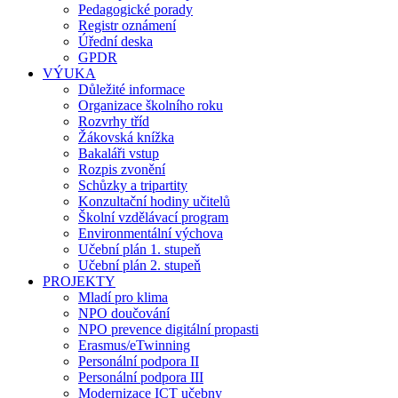
Pedagogické porady
Registr oznámení
Úřední deska
GPDR
VÝUKA
Důležité informace
Organizace školního roku
Rozvrhy tříd
Žákovská knížka
Bakaláři vstup
Rozpis zvonění
Schůzky a tripartity
Konzultační hodiny učitelů
Školní vzdělávací program
Environmentální výchova
Učební plán 1. stupeň
Učební plán 2. stupeň
PROJEKTY
Mladí pro klima
NPO doučování
NPO prevence digitální propasti
Erasmus/eTwinning
Personální podpora II
Personální podpora III
Modernizace ICT učebny