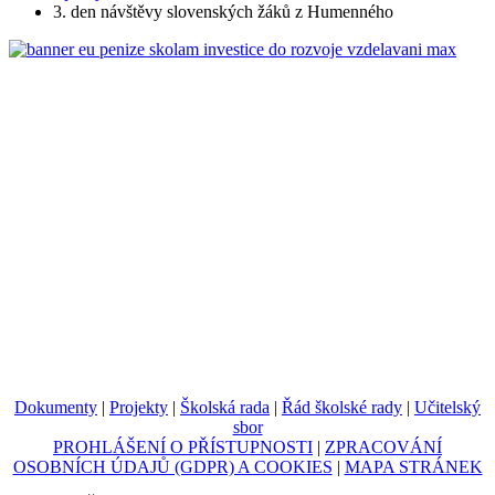
3. den návštěvy slovenských žáků z Humenného
Dokumenty
|
Projekty
|
Školská rada
|
Řád školské rady
|
Učitelský
sbor
PROHLÁŠENÍ O PŘÍSTUPNOSTI
|
ZPRACOVÁNÍ
OSOBNÍCH ÚDAJŮ (GDPR) A COOKIES
|
MAPA STRÁNEK