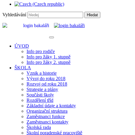
Vyhledávání
Hledat
ÚVOD
Info pro rodiče
Info pro žáky 1. stupně
Info pro žáky 2. stupně
ŠKOLA
Vznik a historie
Vývoj do roku 2018
Rozvoj od roku 2018
Strategie a plány
Součásti školy
Rozdělení tříd
Základní údaje a kontakty
Organizační struktura
Zaměstnanci funkce
Zaměstnanci kontakty
Školská rada
Školní poradenské pracoviště