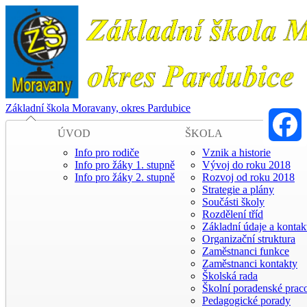
Základní škola Moravany, okres Pardubice
ÚVOD
ŠKOLA
Info pro rodiče
Vznik a historie
Faceboo
Info pro žáky 1. stupně
Vývoj do roku 2018
Info pro žáky 2. stupně
Rozvoj od roku 2018
Strategie a plány
Součásti školy
Rozdělení tříd
Základní údaje a kontak
Organizační struktura
Zaměstnanci funkce
Zaměstnanci kontakty
Školská rada
Školní poradenské praco
Pedagogické porady