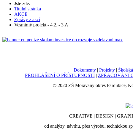
Jste zde:
Titulní stránka
AKCE
Zprávy z akcí
Vesmírný projekt - 4.2. - 3.A
Dokumenty
|
Projekty
|
Školská
PROHLÁŠENÍ O PŘÍSTUPNOSTI
|
ZPRACOVÁNÍ O
© 2020 ZŠ Moravany okres Pardubice, K
CREATIVE | DESIGN | GRAPH
od analýzy, návrhu, přes výrobu, technickou sp