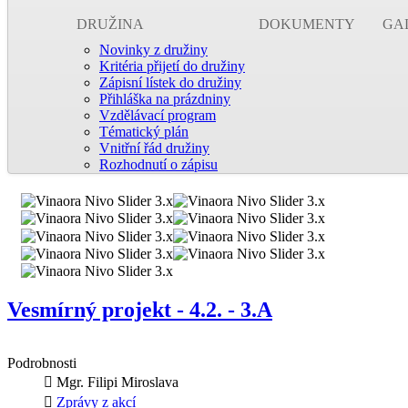
DRUŽINA
DOKUMENTY
GA
Novinky z družiny
Kritéria přijetí do družiny
Zápisní lístek do družiny
Přihláška na prázdniny
Vzdělávací program
Tématický plán
Vnitřní řád družiny
Rozhodnutí o zápisu
Vesmírný projekt - 4.2. - 3.A
Podrobnosti
Mgr. Filipi Miroslava
Zprávy z akcí