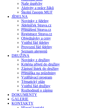
Naše úspěchy
Aktivity a práce žáků
Školní časopis MUF
JÍDELNA
Novinky z jídelny
Jídelníček Strava.cz
Přihlášení Strava.cz
Registrace Strava.cz
Objednávky a ceny
Vnitřní řád jídelny
Provozní řád jídelny
Seznam alergenů
DRUŽINA
Novinky z družiny
Kritéria přijetí do družiny
Zápisní lístek do družiny
Přihláška na prázdniny
Vzdělávací program
Tématický plán
Vnitřní řád družiny
Rozhodnutí o zápisu
DOKUMENTY
GALERIE
KONTAKTY
Hlavní kontakt