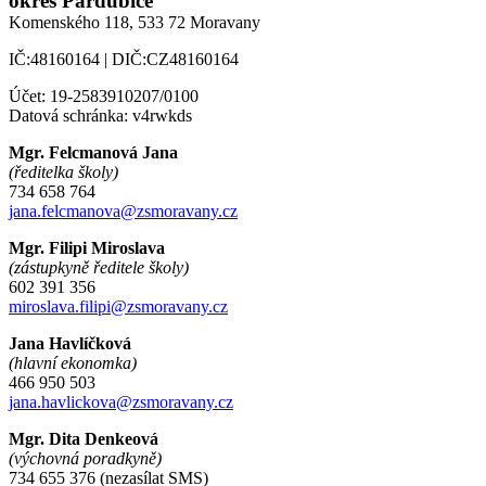
okres Pardubice
Komenského 118,
533 72 Moravany
IČ:48160164 | DIČ:CZ48160164
Účet: 19-2583910207/0100
Datová schránka: v4rwkds
Mgr. Felcmanová Jana
(ředitelka školy)
734 658 764
jana.felcmanova@zsmoravany.cz
Mgr. Filipi Miroslava
(zástupkyně ředitele školy)
602 391 356
miroslava.filipi@zsmoravany.cz
Jana Havlíčková
(hlavní ekonomka)
466 950 503
jana.havlickova@zsmoravany.cz
Mgr. Dita Denkeová
(výchovná poradkyně)
734 655 376 (nezasílat SMS)