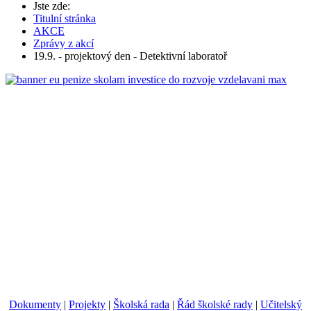
Jste zde:
Titulní stránka
AKCE
Zprávy z akcí
19.9. - projektový den - Detektivní laboratoř
Dokumenty
|
Projekty
|
Školská rada
|
Řád školské rady
|
Učitelský