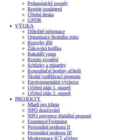
Pedagogické porady
Registr oznámení
Úřední deska
GPDR
VÝUKA
Důležité informace
Organizace školního roku
Rozvrhy tříd
Žákovská knížka
Bakaláři vstup
Rozpis zvonění
Schůzky a tripartity
Konzultační hodiny učitelů
Školní vzdělávací program
Environmentální výchova
Učební plán 1. stupeň
Učební plán 2. stupeň
PROJEKTY
Mladí pro klima
NPO doučování
NPO prevence digitální propasti
Erasmus/eTwinning
Personální podpora II
Personální podpora III
Modernizace ICT učebny