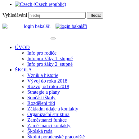
Vyhledávání
Hledat
ÚVOD
Info pro rodiče
Info pro žáky 1. stupně
Info pro žáky 2. stupně
ŠKOLA
Vznik a historie
Vývoj do roku 2018
Rozvoj od roku 2018
Strategie a plány
Součásti školy
Rozdělení tříd
Základní údaje a kontakty
Organizační struktura
Zaměstnanci funkce
Zaměstnanci kontakty
Školská rada
Školní poradenské pracoviště