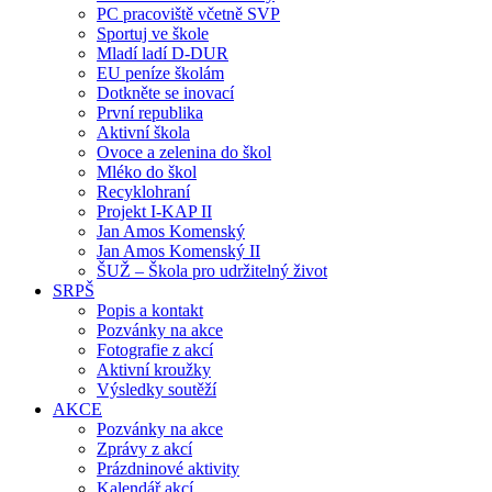
PC pracoviště včetně SVP
Sportuj ve škole
Mladí ladí D-DUR
EU peníze školám
Dotkněte se inovací
První republika
Aktivní škola
Ovoce a zelenina do škol
Mléko do škol
Recyklohraní
Projekt I-KAP II
Jan Amos Komenský
Jan Amos Komenský II
ŠUŽ – Škola pro udržitelný život
SRPŠ
Popis a kontakt
Pozvánky na akce
Fotografie z akcí
Aktivní kroužky
Výsledky soutěží
AKCE
Pozvánky na akce
Zprávy z akcí
Prázdninové aktivity
Kalendář akcí