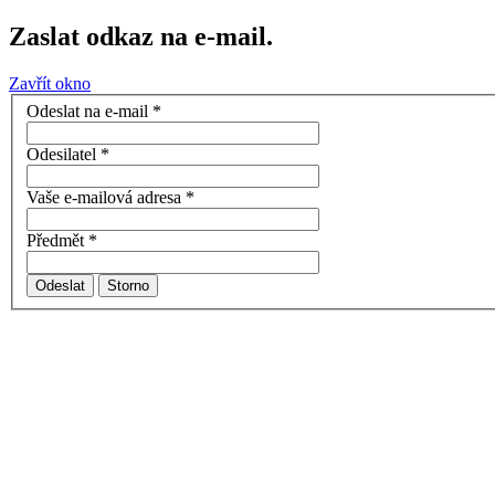
Zaslat odkaz na e-mail.
Zavřít okno
Odeslat na e-mail
*
Odesilatel
*
Vaše e-mailová adresa
*
Předmět
*
Odeslat
Storno