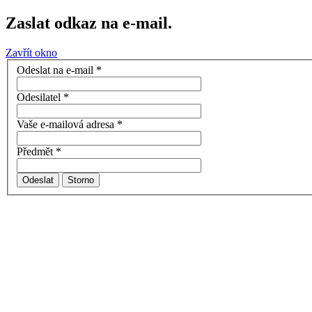
Zaslat odkaz na e-mail.
Zavřít okno
Odeslat na e-mail
*
Odesilatel
*
Vaše e-mailová adresa
*
Předmět
*
Odeslat
Storno